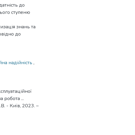
датність до
нього ступеню
изація знань та
овідно до
йна надійність
,
сплуатаційної
 робота ...
. - Київ, 2023. –