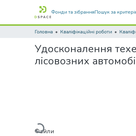
Фонди та зібрання
Пошук за критері
Головна
Кваліфікаційні роботи
Удосконалення техе
лісовозних автомобі
Вантажиться...
Файли