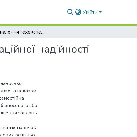
Увійти
Удосконалення техекспертизи оцінки експлуатаційної надійності лісовозних автомобільних доріг
ційної надійності
алаврської
ерджена наказом
самостійна
 бізнесового або
рішення завдань
ктичних навичок
адових освітньо-