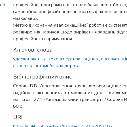
ert
професійної програми підготовки бакалаврів, його з
самостійної професійної діяльності як фахівця освіт
«Бакалавр».
Метою виконання кваліфікаційної роботи є системат
розширення навичок щодо вирішення завдань відп
професійного спрямування.
Ключові слова
удосконалення
,
техекспертиза
,
оцінка
,
експлуатаці
лісовозна автомобільна дорога
Бібліографічний опис
Сорока В.В. Удосконалення техекспертизи оцінки ек
надійності лісовозних автомобільних доріг : дипломна
магістра : 274 «Автомобільний транспорт» / Сорока В.В
80 с.
URI
https://dglib.nubip.edu.ua/handle/123456789/187