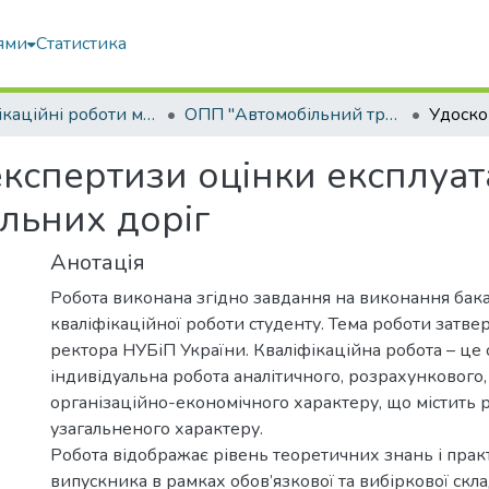
ями
Статистика
Кваліфікаційні роботи магістрів
ОПП "Автомобільний транспорт"
кспертизи оцінки експлуата
льних доріг
Анотація
Робота виконана згідно завдання на виконання бак
кваліфікаційної роботи студенту. Тема роботи затв
ректора НУБіП України. Кваліфікаційна робота – це 
індивідуальна робота аналітичного, розрахункового,
організаційно-економічного характеру, що містить 
узагальненого характеру.
Робота відображає рівень теоретичних знань і пра
випускника в рамках обов’язкової та вибіркової скл