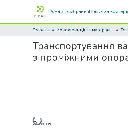
Фонди та зібрання
Пошук за критері
Головна
Конференції та матеріали конференцій
Тез
Транспортування в
з проміжними опор
Вантажиться...
Файли