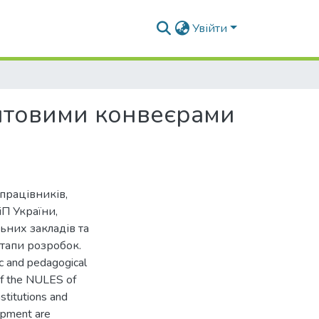
Увійти
нтовими конвеєрами
працівників,
іП України,
ьних закладів та
етапи розробок.
ic and pedagogical
of the NULES of
stitutions and
lopment are