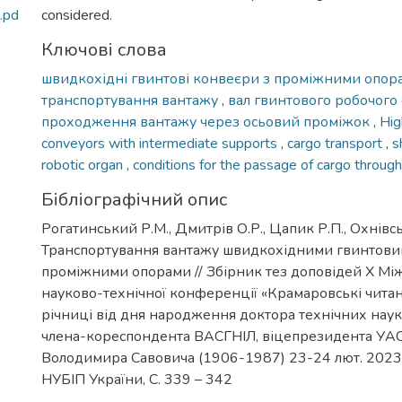
.pd
considered.
Ключові слова
швидкохідні гвинтові конвеєри з проміжними опо
транспортування вантажу
,
вал гвинтового робочого
проходження вантажу через осьовий проміжок
,
Hig
conveyors with intermediate supports
,
cargo transport
,
s
robotic organ
,
conditions for the passage of cargo through
Бібліографічний опис
Рогатинський Р.М., Дмитрів О.Р., Цапик Р.П., Охнівсь
Транспортування вантажу швидкохідними гвинтови
проміжними опорами // Збірник тез доповідей Х Мі
науково-технічної конференції «Крамаровські читан
річниці від дня народження доктора технічних наук
члена-кореспондента ВАСГНІЛ, віцепрезидента УА
Володимира Савовича (1906-1987) 23-24 лют. 2023 р
НУБІП України, С. 339 – 342