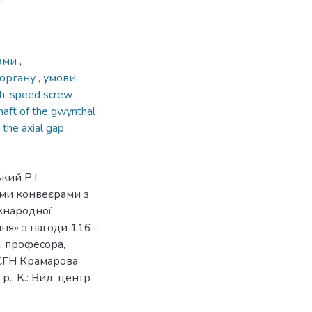
рами
,
 органу
,
умови
h-speed screw
haft of the gwynthal
 the axial gap
кий Р.І.
ми конвеєрами з
жнародної
ня» з нагоди 116-ї
, професора,
СГН Крамарова
., К.: Вид. центр