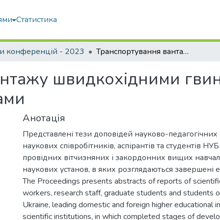
ями
Статистика
и конференцій - 2023
Транспортування вантажу швидкохідними гвинтовими конвеєрами з проміжними опорами
антажу швидкохідними гви
ами
Анотація
Представлені тези доповідей науково-педагогічних 
наукових співробітників, аспірантів та студентів НУБ
провідних вітчизняних і закордонних вищих навчал
наукових установ, в яких розглядаються завершені 
The Proceedings presents abstracts of reports of scientif
workers, research staff, graduate students and students 
Ukraine, leading domestic and foreign higher educational in
scientific institutions, in which completed stages of deve