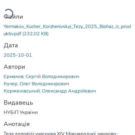
ться...
Файли
Yermakov_Kucher_Korzhenivskyi_Tezy_2025_Biohaz_iz_prod
uktiv.pdf
(232,02 KB)
Дата
2025-10-01
Автори
Єрмаков, Сергій Володимирович
Кучер, Олег Володимирович
Корженівський, Олександр Андрійович
Видавець
НУБіП України
Анотація
Теза доповіді учасника XІV Міжнародної науково-