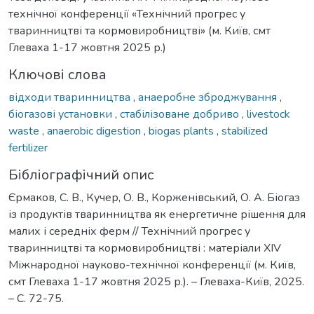
технічної конференції «Технічний прогрес у
тваринництві та кормовиробництві» (м. Київ, смт
Глеваха 1-17 жовтня 2025 р.)
Ключові слова
відходи тваринництва
,
анаеробне зброджування
,
біогазові установки
,
стабілізоване добриво
,
livestock
waste
,
anaerobic digestion
,
biogas plants
,
stabilized
fertilizer
Бібліографічний опис
Єрмаков, С. В., Кучер, О. В., Корженівський, О. А. Біогаз
із продуктів тваринництва як енергетичне рішення для
малих і середніх ферм // Технічний прогрес у
тваринництві та кормовиробництві : матеріали XІV
Міжнародної науково-технічної конференції (м. Київ,
смт Глеваха 1-17 жовтня 2025 р.). – Глеваха-Київ, 2025.
– С. 72-75.