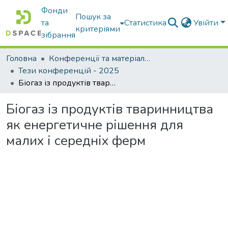
Фонди
Пошук за
та
Статистика
Увійти
критеріями
зібрання
Головна
Конференції та матеріали конференцій
Тези конференцій - 2025
Біогаз із продуктів тваринництва як енергетичне рішення для малих і середніх ферм
Біогаз із продуктів тваринництва
як енергетичне рішення для
малих і середніх ферм