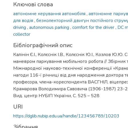
Ключові слова
автономне керування автомобіля
,
автономне парку
для водія
,
безколекторний двигун постійного струм
driving
,
autonomous parking
,
comfort for the driver
,
DC m
collector
Бібліографічний опис
Калінін Є.І., Колєснік І.В., Колєснік Ю.І., Козлов Ю.Ю.
маневром паркування мобільного робота // Збірник 
Міжнародної науково-технічної конференції «Крама
нагоди 116-ї річниці від дня народження доктора т
професора, члена-кореспондента ВАСГНІЛ, віцепр
Крамарова Володимира Савовича (1906-1987) 23-24 л
Вид. центр НУБІП України, С. 525 – 528
URI
https://dglib.nubip.edu.ua/handle/123456789/10203
Зібрання