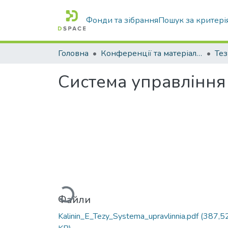
Фонди та зібрання
Пошук за критері
Головна
Конференції та матеріали конференцій
Тез
Система управління
Вантажиться...
Файли
Kalinin_E_Tezy_Systema_upravlinnia.pdf
(387,5