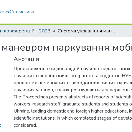
ями
Статистика
и конференцій - 2023
Система управління маневром паркування мобільного робота
 маневром паркування моб
Анотація
Представлені тези доповідей науково-педагогічних 
наукових співробітників, аспірантів та студентів НУБ
провідних вітчизняних і закордонних вищих навчал
наукових установ, в яких розглядаються завершені 
The Proceedings presents abstracts of reports of scientif
workers, research staff, graduate students and students 
Ukraine, leading domestic and foreign higher educational in
scientific institutions, in which completed stages of deve
2
considered.