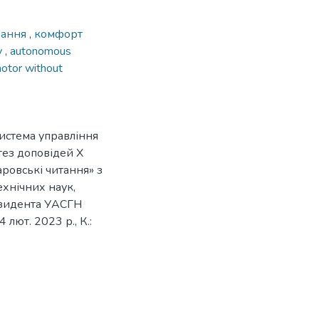
вання
,
комфорт
у
,
autonomous
otor without
 Система управління
тез доповідей Х
ровські читання» з
ехнічних наук,
езидента УАСГН
ют. 2023 р., К.: