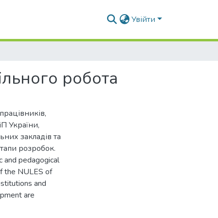
Увійти
ільного робота
працівників,
іП України,
ьних закладів та
етапи розробок.
ic and pedagogical
of the NULES of
stitutions and
lopment are