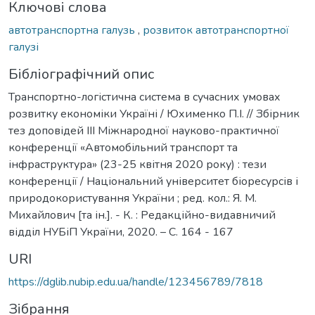
Ключові слова
автотранспортна галузь
,
розвиток автотранспортної
галузі
Бібліографічний опис
Транспортно-логістична система в сучасних умовах
розвитку економіки Україні / Юхименко П.І. // Збірник
тез доповідей ІІІ Міжнародної науково-практичної
конференції «Автомобільний транспорт та
інфраструктура» (23-25 квітня 2020 року) : тези
конференції / Національний університет біоресурсів і
природокористування України ; ред. кол.: Я. М.
Михайлович [та ін.]. - К. : Редакційно-видавничий
відділ НУБіП України, 2020. – С. 164 - 167
URI
https://dglib.nubip.edu.ua/handle/123456789/7818
Зібрання