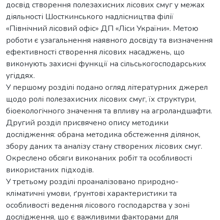
досвід створення полезахисних лісових смуг у межах
діяльності Шосткинського надлісництва філії
«Північний лісовий офіс» ДП «Ліси України». Метою
роботи є узагальнення наявного досвіду та визначення
ефективності створення лісових насаджень, що
виконують захисні функції на сільськогосподарських
угіддях.
У першому розділі подано огляд літературних джерел
щодо ролі полезахисних лісових смуг, їх структури,
біоекологічного значення та впливу на агроландшафти.
Другий розділ присвячено опису методики
дослідження: обрана методика обстеження ділянок,
збору даних та аналізу стану створених лісових смуг.
Окреслено обсяги виконаних робіт та особливості
використаних підходів.
У третьому розділі проаналізовано природно-
кліматичні умови, ґрунтові характеристики та
особливості ведення лісового господарства у зоні
дослідження, що є важливими факторами для