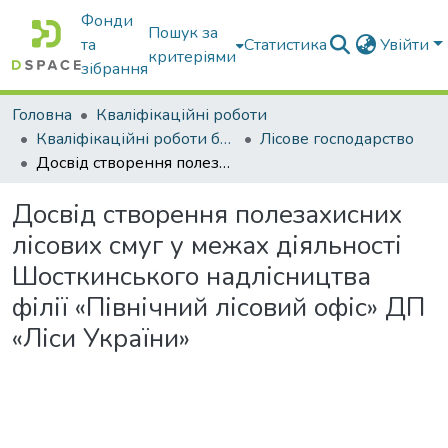
Фонди
Пошук за
та
Статистика
Увійти
критеріями
зібрання
Головна
Кваліфікаційні роботи
Кваліфікаційні роботи бакалаврів
Лісове господарство
Досвід створення полезахисних лісових смуг у межах діяльності Шосткинського надлісництва філії «Північний лісовий офіс» ДП «Ліси України»
Досвід створення полезахисних
лісових смуг у межах діяльності
Шосткинського надлісництва
філії «Північний лісовий офіс» ДП
«Ліси України»