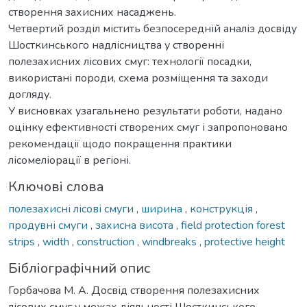
створення захисних насаджень.
Четвертий розділ містить безпосередній аналіз досвіду
Шосткинського надлісництва у створенні
полезахисних лісових смуг: технології посадки,
використані породи, схема розміщення та заходи
догляду.
У висновках узагальнено результати роботи, надано
оцінку ефективності створених смуг і запропоновано
рекомендації щодо покращення практики
лісомеліорації в регіоні.
Ключові слова
полезахисні лісові смуги
,
ширина
,
конструкція
,
продувні смуги
,
захисна висота
,
field protection forest
strips
,
width
,
construction
,
windbreaks
,
protective height
Бібліографічний опис
Горбачова М. А. Досвід створення полезахисних
лісових смуг у межах діяльності Шосткинського