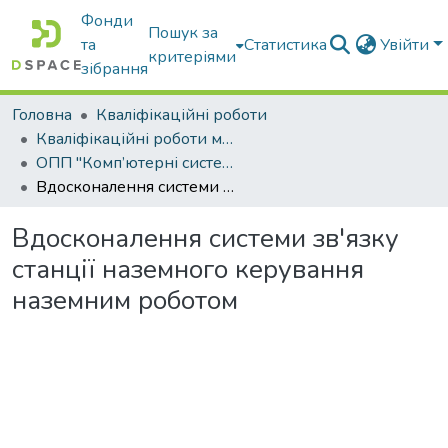
Фонди
Пошук за
та
Статистика
Увійти
критеріями
зібрання
Головна
Кваліфікаційні роботи
Кваліфікаційні роботи магістрів
ОПП "Комп’ютерні системи і мережі"
Вдосконалення системи зв'язку станції наземного керування наземним роботом
Вдосконалення системи зв'язку
станції наземного керування
наземним роботом