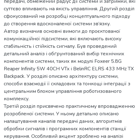
передачі, обмежений радіус дії системи й затримки, які
суттєво впливають на якість управління. Другий розділ
сфокусований на розробці концептуального підходу
до створення вдосконаленої системи зв’язку.
Автор визначив основні вимоги до проєктованої
комунікаційної підсистеми, які включають високу
стабільність і стійкість сигналу. Був проведений
детальний аналіз і обґрунтований вибір технічних
компонентів системи, таких як модулі Foxeer 5.8G
Reaper Infinity 5W 40CH VTx і BelinRC ELRS 433 MHz TX
Backpack. У розділі описано архітектуру системи,
способи взаємодії її складових та тонкощі інтеграції з
центральним блоком управління роботизованого
комплексу.
Третій розділ присвячено практичному впровадженню
розробленої системи. У ньому детально описано
налаштування каналів передачі даних, алгоритмів
обробки сигналів і програмних компонентів станції
керування. Особливий акцент зроблено на аналізі