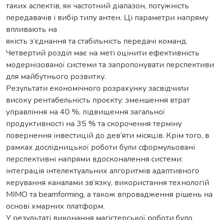
таких аспектів, як частотний діапазон, потужність
передавачів і вибір типу антен. Ці параметри напряму
впливають на
якість з’єднання та стабільність передачі команд.
Четвертий розділ має на меті оцінити ефективність
модернізованої системи та запропонувати перспективи
для майбутнього розвитку.
Результати економічного розрахунку засвідчили
високу рентабельність проєкту: зменшення втрат
управління на 40 %, підвищення загальної
продуктивності на 35 % та скорочення терміну
повернення інвестицій до дев’яти місяців. Крім того, в
рамках дослідницької роботи були сформульовані
перспективні напрями вдосконалення системи:
інтеграція інтелектуальних алгоритмів адаптивного
керування каналами зв’язку, використання технологій
MIMO та beamforming, а також впровадження рішень на
основі хмарних платформ.
У результаті виконання магістерської роботи було