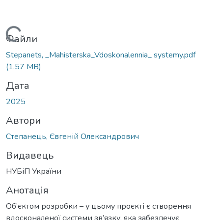
житься...
Файли
Stepanets, _Mahisterska_Vdoskonalennia_ systemy.pdf
(1,57 MB)
Дата
2025
Автори
Степанець, Євгеній Олександрович
Видавець
НУБіП України
Анотація
Об’єктом розробки – у цьому проєкті є створення
вдосконаленої системи зв’язку, яка забезпечує