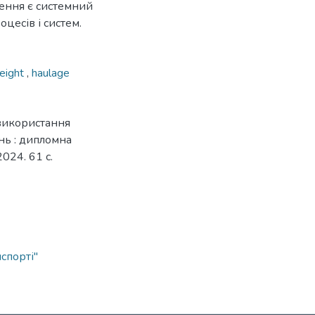
ення є системний
оцесів і систем.
reight
,
haulage
використання
нь : дипломна
2024. 61 с.
спорті"