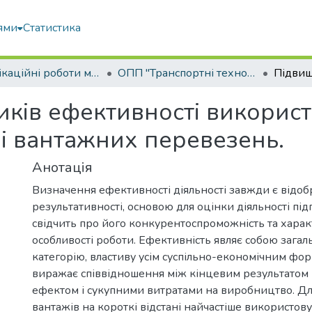
ями
Статистика
Кваліфікаційні роботи магістрів
ОПП "Транспортні технології на автомобільному транспорті"
ків ефективності викорис
ні вантажних перевезень.
Анотація
Визначення ефективності діяльності завжди є відо
результативності, основою для оцінки діяльності під
свідчить про його конкурентоспроможність та хара
особливості роботи. Ефективність являє собою загал
категорію, властиву усім суспільно-економічним фор
виражає співвідношення між кінцевим результатом
ефектом і сукупними витратами на виробництво. Д
вантажів на короткі відстані найчастіше використов