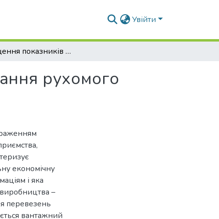
Увійти
Підвищення показників ефективності використання рухомого складу при здійснені вантажних перевезень.
тання рухомого
браженням
приємства,
ктеризує
ьну економічну
маціям і яка
 виробництва –
ля перевезень
ується вантажний