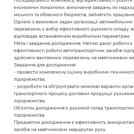
господарського комплексу, від ефективності роботи
економічні показники, виконання завдань по надх
міського та обласного бюджетів, зайнятість працівни
Однією з важливих задач організації автомобільни
перевезень є вибір ефективного рухомого складу, 
відповідає встановленим виробничим параметрам.
Мета і завдання дослідження. Метою даної роботи є
ефективності роботи автотранспортних засобів під
здійснені вантажних перевезень на маятникових м
Завдання для дослідження:
- провести комплексну оцінку виробничо-технічног
підприємства;
- розробити та обґрунтувати можливі варіанти орган
транспортного процесу доставки продукції рухомим
підприємства;
Об’єктом дослідження є рухомий склад транспортних
підприємства.
Предметом дослідження є ефективність використан
засобів на маятникових маршрутах руху.