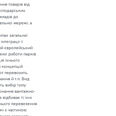
ння товарів від
господарських
кладів до
ельної мережі, а
ипах загальної
нтеграції її
ий європейський
вної роботи парків
ія їхнього
і концепцій
орт перевозить
ання й т.п. Вид
ть вибір типу
иконання вантажно-
 відбиває ті їхні
їхнього перевезення
к» є частиною