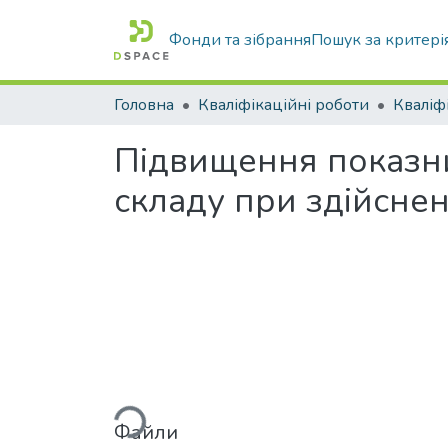
Фонди та зібрання
Пошук за критері
Головна
Кваліфікаційні роботи
Підвищення показни
складу при здійсне
Вантажиться...
Файли