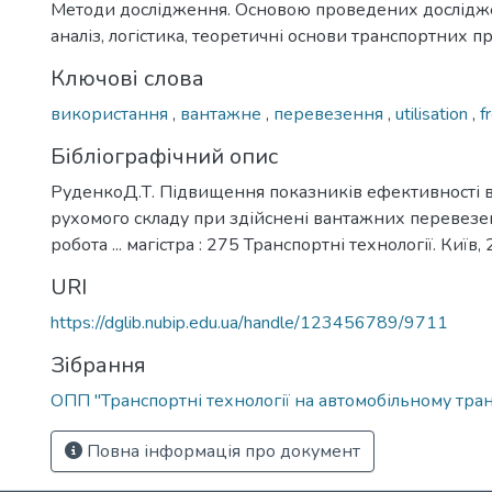
Методи дослідження. Основою проведених дослідж
аналіз, логістика, теоретичні основи транспортних пр
Ключові слова
використання
,
вантажне
,
перевезення
,
utilisation
,
f
Бібліографічний опис
РуденкоД.Т. Підвищення показників ефективності 
рухомого складу при здійснені вантажних перевезе
робота ... магістра : 275 Транспортні технології. Київ, 
URI
https://dglib.nubip.edu.ua/handle/123456789/9711
Зібрання
ОПП "Транспортні технології на автомобільному тран
Повна інформація про документ