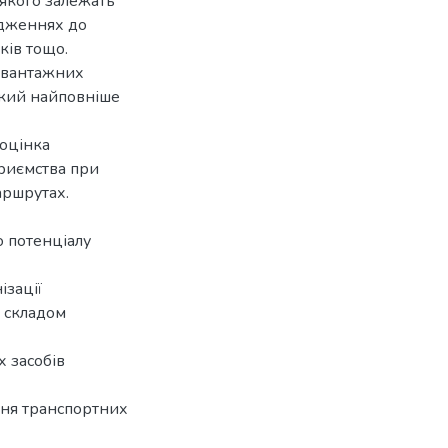
 якого залежать
одженнях до
ків тощо.
х вантажних
який найповніше
 оцінка
приємства при
аршрутах.
о потенціалу
ізації
 складом
 засобів
ня транспортних