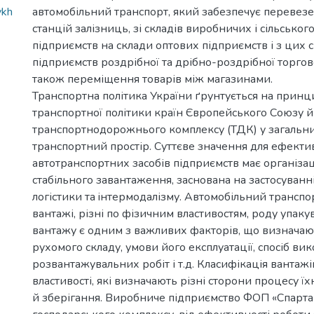
ykh
автомобільний транспорт, який забезпечує перевезе
станцій залізниць, зі складів виробничих і сільсько
підприємств на склади оптових підприємств і з цих с
підприємств роздрібної та дрібно-роздрібної торгов
також переміщення товарів між магазинами.
Транспортна політика України ґрунтується на принц
транспортної політики країн Європейського Союзу й і
транспортнодорожнього комплексу (ТДК) у загальн
транспортний простір. Суттєве значення для ефекти
автотранспортних засобів підприємств має організац
стабільного завантаження, заснована на застосуванн
логістики та iнтермодалізму. Автомобільний трансп
вантажі, різні по фізичним властивостям, роду упакув
вантажу є одним з важливих факторів, що визначаю
рухомого складу, умови його експлуатації, спосіб в
розвантажувальних робіт і т.д. Класифікація вантажів
властивості, які визначають різні сторони процесу 
й зберігання. Виробниче підприємство ФОП «Спарта