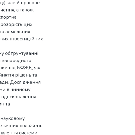
і), але й правове
ачення, а також
спортна
прозорість цих
 до земельних
иких інвестиційних
му обґрунтуванні
млевпорядного
нки під БФЖК, яка
йняття рішень та
омади. Дослідження
ини в чинному
я вдосконалення
ин та
в науковому
ретичних положень
налення системи