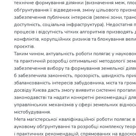
технічне формування ділянки (визначення меж, площ
обґрунтування її відведення, зміну цільового призн
забезпечення публічних інтересів (зелені зони, тран
доступність, соціальна інфраструктура). Недостатня 
процесів і відсутність чітких алгоритмів призводять
конфліктів, корупційних ризиків та блокування вел
проєктів.
Таким чином, актуальність роботи полягає у науково
та практичній розробці оптимальної методології зе
забезпечення вибору та формування земельної діля
б забезпечила законність, прозорість, швидкість при
збалансованість інтересів забудовника, міста та гр
досвіду Києва дасть змогу виявити системні прогал
законодавстві та надати конкретні рекомендації дл
управлінських механізмів у сфері земельних віднос
містобудування.
Мета магістерської кваліфікаційної роботи полягає 
ауковому обґрунтуванні та розробці комплексу тео
і практичних рекомендацій, спрямованих на вдоско