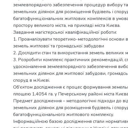
землевпорядного забезпечення процедур вибору т
земельних ділянок для розміщення будівель і спору
багатофункціональних житлових комплексів в умов
простору великого міста, на прикладі міста Києва.
Завдання магістерської кваліфікаційної роботи:
1. Проаналізувати теоретико-методологічні основи 
земель житлової та громадської забудови
2. Дослідити стан та використання земель великих мі
3. Розробити комплекс практичних рекомендацій, 
удосконалення землевпорядного забезпечення виб
земельних ділянок для житлової забудови, громадсь
споруд в м.Києві.
Об’єктом дослідження є процес формування земельн
площею 1,4054 га. у Печерському районі міста Києва
Предмет дослідження – методологічні підходи до в
земельних ділянок для розміщення будівель і спору
багатофункціонального житлового комплексу.
Інформаційною базою дослідження стали нормативн