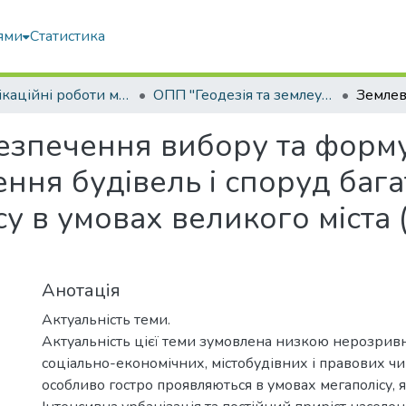
ями
Статистика
Кваліфікаційні роботи магістрів
ОПП "Геодезія та землеустрій"
езпечення вибору та форм
ення будівель і споруд ба
 в умовах великого міста (
Анотація
Актуальність теми.
Актуальність цієї теми зумовлена низкою нерозрив
соціально-економічних, містобудівних і правових чи
особливо гостро проявляються в умовах мегаполісу, я