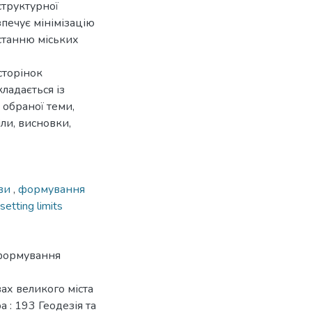
структурної
зпечує мінімізацію
станню міських
сторінок
кладається із
ь обраної теми,
іли, висновки,
ови
,
формування
setting limits
 формування
ах великого міста
а : 193 Геодезія та