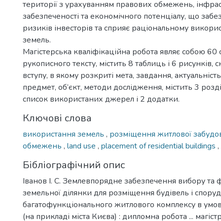
території з урахуванням правових обмежень, інфра
забезпеченості та економічного потенціалу, що забе
ризиків інвесторів та сприяє раціональному викори
земель.
Магістерська кваліфікаційна робота являє собою 60 
рукописного тексту, містить 8 таблиць і 6 рисунків, с
вступу, в якому розкриті мета, завдання, актуальніст
предмет, об’єкт, методи дослідження, містить 3 розд
список використаних джерел і 2 додатки.
Ключові слова
використання земель
,
розміщення житлової забуд
обмежень
,
land use
,
placement of residential buildings
,
Бібліографічний опис
Іванов І. С. Землевпорядне забезпечення вибору та
земельної ділянки для розміщення будівель і споруд
багатофункціонального житлового комплексу в умов
(на прикладі міста Києва) : дипломна робота ... магістр