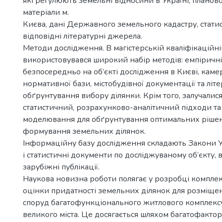
які регулюють земельні відносини в Україні, планов
матеріали м.
Києва, дані Державного земельного кадастру, статис
відповідні літературні джерела.
Методи дослідження. В магістерській кваліфікаційні
використовувався широкий набір методів: емпіричн
безпосередньо на об’єкті дослідження в Києві, каме
нормативної бази, містобудівної документації та літ
обґрунтування вибору ділянки. Крім того, залучалис
статистичний, розрахунково-аналітичний підходи та
моделювання для обґрунтування оптимальних ріше
формування земельних ділянок.
Інформаційну базу дослідження складають Закони У
і статистичні документи по досліджуваному об’єкту, в
зарубіжні публікації.
Наукова новизна роботи полягає у розробці компле
оцінки придатності земельних ділянок для розміщен
споруд багатофункціонального житлового комплекс
великого міста. Це досягається шляхом багатофактор