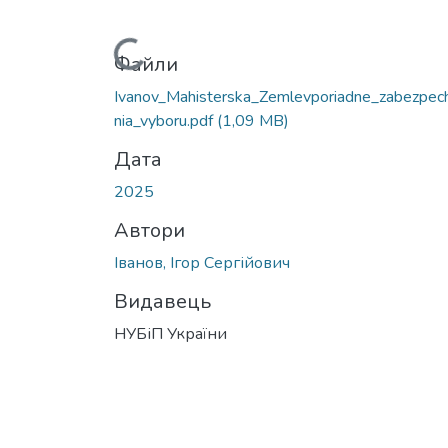
Вантажиться...
Файли
Ivanov_Mahisterska_Zemlevporiadne_zabezpec
nia_vyboru.pdf
(1,09 MB)
Дата
2025
Автори
Іванов, Ігор Сергійович
Видавець
НУБіП України