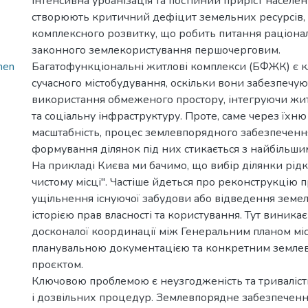
Інтенсивна урбанізація та постійний приріст населен
створюють критичний дефіцит земельних ресурсів,
комплексного розвитку, що робить питання раціона
законного землекористування першочерговим.
hen
Багатофункціональні житлові комплекси (БФЖК) є
сучасного містобудування, оскільки вони забезпечу
використання обмеженого простору, інтегруючи жи
та соціальну інфраструктуру. Проте, саме через їхню
масштабність, процес землевпорядного забезпеченн
формування ділянок під них стикається з найбільш
На прикладі Києва ми бачимо, що вибір ділянки рідк
чистому місці". Частіше йдеться про реконструкцію 
ущільнення існуючої забудови або відведення земел
історією прав власності та користування. Тут виникає
досконалої координації між Генеральним планом міс
планувальною документацією та конкретним земл
проєктом.
Ключовою проблемою є неузгодженість та триваліс
і дозвільних процедур. Землевпорядне забезпеченн