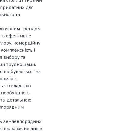
ня столиці України
 придатних для
льного та
 ключовим трендом
ють ефективне
тлову, комерційну
 комплексність і
я вибору та
ими труднощами.
о відбувається "на
промзон,
ь зі складною
 необхідність
та, детальною
евпорядним
ть землевпорядних
я включає не лише