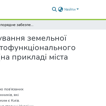
Увійти
Землевпорядне забезпечення вибору та формування земельної ділянки для розміщення будівель і споруд багатофункціонального житлового комплексу в умовах великого міста (на прикладі міста Києва)
ування земельної
гатофункціонального
на прикладі міста
но пов’язаних
нників, які
ким є Київ.