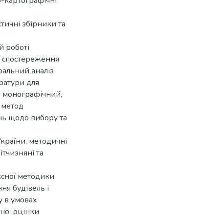
о-картографічні
тичні збірники та
й роботі
і спостереження
ральний аналіз
ератури для
я монографічний,
 метод
нь щодо вибору та
країни, методичні
ітчизняні та
ксної методики
ня будівель і
у в умовах
ної оцінки