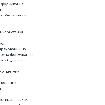
а формування
д
ах обмеженого
використання
ст.
спрямованих на
ору та формування
ких будівель і
ої ділянки
.
ідведення
д
о-правові акти,