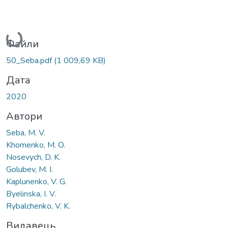
Вантажиться...
Файли
50_Seba.pdf
(1 009,69 KB)
Дата
2020
Автори
Seba, M. V.
Khomenko, M. O.
Nosevych, D. K.
Golubev, M. I.
Kaplunenko, V. G.
Byelinska, I. V.
Rybalchenko, V. K.
Видавець