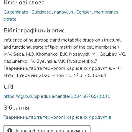
Ключові слова
Glutaminate
,
Succinate
,
nanovulin
,
Copper
,
membranes
,
citrate
Бібліографічний опис
Influence of neurotropic and metabolic drugs on structural
and functional state of lipid matrix of the cell membrane /
M.V. Seba, M.O. Khomenko, D.K. Nosevych, M.I. Golubev, V.G.
Kaplunenko, I.V. Byelinska, V.K. Rybalchenko //
Тваринництво та технології харчових продуктів. - К. :
НУБіП України, 2020. - Том 11, № 3. - С. 50-61
URI
https://dglib.nubip.edu.ua/handle/123456789/8831
Зібрання
Тваринництво та технології харчових продуктів
Повна інформація про документ