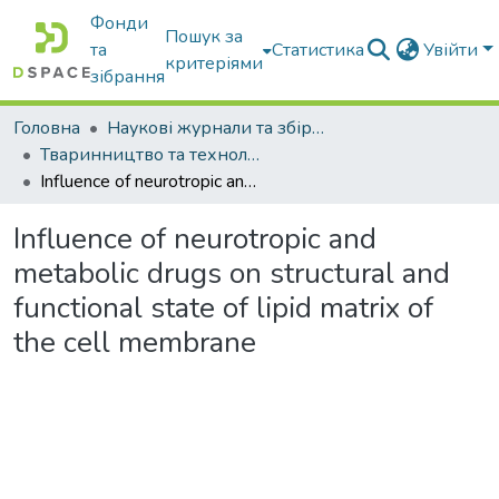
Фонди
Пошук за
та
Статистика
Увійти
критеріями
зібрання
Головна
Наукові журнали та збірники видань
Тваринництво та технології харчових продуктів
Influence of neurotropic and metabolic drugs on structural and functional state of lipid matrix of the cell membrane
Influence of neurotropic and
metabolic drugs on structural and
functional state of lipid matrix of
the cell membrane