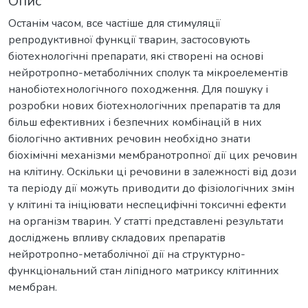
Опис
Останім часом, все частіше для стимуляції
репродуктивної функції тварин, застосовують
біотехнологічні препарати, які створені на основі
нейротропно-метаболічних сполук та мікроелементів
нанобіотехнологічного походження. Для пошуку і
розробки нових біотехнологічних препаратів та для
більш ефективних і безпечних комбінацій в них
біологічно активних речовин необхідно знати
біохімічні механізми мембранотропної дії цих речовин
на клітину. Оскільки ці речовини в залежності від дози
та періоду дії можуть приводити до фізіологічних змін
у клітині та ініціювати неспецифічні токсичні ефекти
на організм тварин. У статті представлені результати
досліджень впливу складових препаратів
нейротропно-метаболічної дії на структурно-
функціональний стан ліпідного матриксу клітинних
мембран.