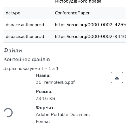
містобудівного права
dc.type
ConferencePaper
dspace.author.orcid
https://orcid.org/0000-0002-4295
dspace.author.orcid
https://orcid.org/0000-0002-9440
Файли
Контейнер файлів
Зараз показуємо
1 - 1 з 1
Назва:
95_Yermolenko.pdf
Розмір:
ться...
794,6 KB
Формат:
Adobe Portable Document
Format