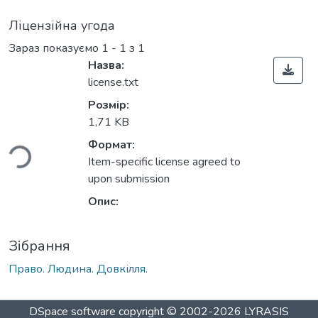
Ліцензійна угода
Зараз показуємо
1 - 1 з 1
Назва:
license.txt
Розмір:
ться...
1,71 KB
Формат:
Item-specific license agreed to
upon submission
Опис:
Зібрання
Право. Людина. Довкілля.
DSpace software
copyright © 2002-2026
LYRASIS