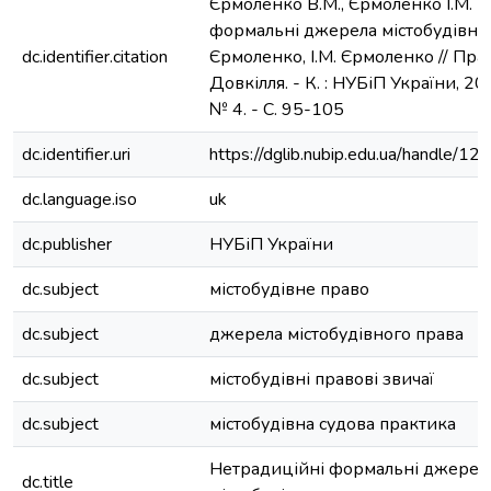
Єрмоленко В.М., Єрмоленко І.М. 
формальні джерела містобудівног
dc.identifier.citation
Єрмоленко, І.М. Єрмоленко // Пра
Довкілля. - К. : НУБіП України, 201
№ 4. - С. 95-105
dc.identifier.uri
https://dglib.nubip.edu.ua/handle/
dc.language.iso
uk
dc.publisher
НУБіП України
dc.subject
містобудівне право
dc.subject
джерела містобудівного права
dc.subject
містобудівні правові звичаї
dc.subject
містобудівна судова практика
Нетрадиційні формальні джерел
dc.title