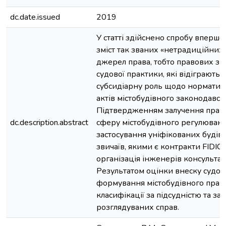
dc.date.issued
2019
У статті здійснено спробу вперш
зміст так званих «нетрадиційни
джерел права, тобто правових зви
судової практики, які відіграють
субсидіарну роль щодо нормати
актів містобудівного законодавств
Підтвердженням залучення право
dc.description.abstract
сферу містобудівного регулюванн
застосування уніфікованих будів
звичаїв, якими є контракти FIDI
організація інженерів консультант
Результатом оцінки внеску судов
формування містобудівного права
класифікації за підсудністю та за 
розглядуваних справ.