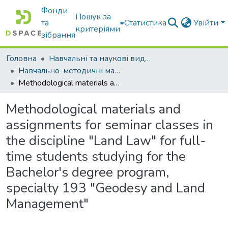
Фонди
Пошук за
та
Статистика
Увійти
критеріями
зібрання
Головна
Навчальні та наукові видання
Навчально-методичні матеріали
Methodological materials and assignments for seminar classes in the discipline "Land Law" for full-time students studying for the Bachelor's degree program, specialty 193 "Geodesy and Land Management"
Methodological materials and
assignments for seminar classes in
the discipline "Land Law" for full-
time students studying for the
Bachelor's degree program,
specialty 193 "Geodesy and Land
Management"