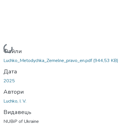
Вантажиться...
Файли
Luchko_Metodychka_Zemelne_pravo_en.pdf
(944,53 KB)
Дата
2025
Автори
Luchko, I. V.
Видавець
NUBiP of Ukraine