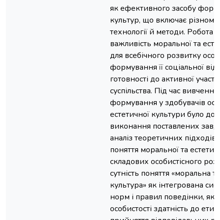
як ефективного засобу форм
культур, що включає різноман
технології й методи. Робота 
важливість моральної та есте
для всебічного розвитку особи
формування її соціальної від
готовності до активної участі 
суспільства. Під час вивченн
формування у здобувачів осв
естетичної культури було до
виконання поставлених завд
аналіз теоретичних підходів
поняття моральної та естетич
складових особистісного роз
сутність поняття «моральна т
культура» як інтегрована сис
норм і правил поведінки, як
особистості здатність до етич