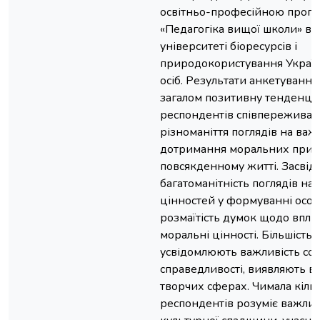
освітньо-професійною прог
«Педагогіка вищої школи» в
університеті біоресурсів і
природокористування України
осіб. Результати анкетування
загалом позитивну тенденцію
респондентів співпереживат
різноманіття поглядів на важ
дотримання моральних прин
повсякденному житті. Засвід
багатоманітність поглядів на
цінностей у формуванні особи
розмаїтість думок щодо впли
моральні цінності. Більшість
усвідомлюють важливість соц
справедливості, виявляють ві
творчих сферах. Чимала кільк
респондентів розуміє важлив