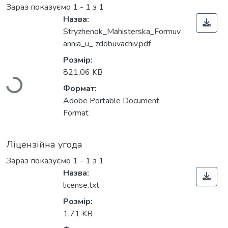
Зараз показуємо
1 - 1 з 1
Назва:
Stryzhenok_Mahisterska_Formuv
annia_u_ zdobuvachiv.pdf
Розмір:
821,06 KB
Вантажиться...
Формат:
Adobe Portable Document
Format
Ліцензійна угода
Зараз показуємо
1 - 1 з 1
Назва:
license.txt
Розмір:
1,71 KB