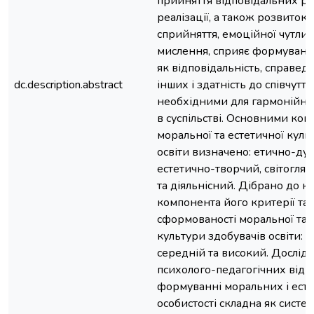
прийняття відповідальних ріш
реалізації, а також розвиток
сприйняття, емоційної чутливо
мислення, сприяє формуванн
як відповідальність, справедл
dc.description.abstract
інших і здатність до співчуття
необхідними для гармонійног
в суспільстві. Основними ко
моральної та естетичної куль
освіти визначено: етично-ду
естетично-творчий, світогля
та діяльнісний. Дібрано до 
компонента його критерії та 
сформованості моральної та 
культури здобувачів освіти: 
середній та високий. Дослід
психолого-педагогічних відн
формуванні моральних і ест
особистості складна як систе