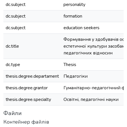
dc.subject
personality
dc.subject
formation
dc.subject
education seekers
Формування у здобувачів осв
dc.title
естетичної культури засобам
педагогічних відносин
dc.type
Thesis
thesis.degree.departament
Педагогіки
thesis.degree.grantor
Гуманітарно-педагогічний ф
thesis.degree.specialty
Освітні, педагогічні науки
Файли
Контейнер файлів