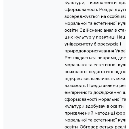
культури, її компоненти, крите
сформованості. Розділ други
зосереджується на особливо
моральної та естетичної куль
освіти. Здійснено аналіз ста
цих культур у практиці Наці
університету біоресурсів і
природокористування Україн
Розглядається, зокрема, дос
моральної та естетичної куль
психолого-педагогічні відно
підкреслює важливість міжос
взаємодії. Представлено рез
емпіричного дослідження щ
сформованості моральної та 
культури здобувачів освіти. Р
присвячений методиці форм
моральної та естетичної куль
освіти. Обговорюється реаліз