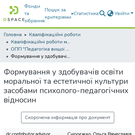
Фонди
Пошук за
та
Статистика
Увійти
критеріями
зібрання
Головна
Кваліфікаційні роботи
Кваліфікаційні роботи магістрів
ОПП "Педагогіка вищої школи"
Формування у здобувачів освіти моральної та естетичної культури засобами психолого-педагогічних відносин
Формування у здобувачів освіти
моральної та естетичної культури
засобами психолого-педагогічних
відносин
Скорочена інформація про документ
dc.contributor.advisor
Сироєжко, Ольга Вячеславівн