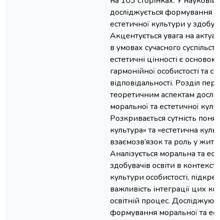
на 103 сторінках. У науковій 
досліджується формування м
естетичної культури у здобува
Акцентується увага на актуал
в умовах сучасного суспільств
естетичні цінності є основою
гармонійної особистості та со
відповідальності. Розділ пе
теоретичним аспектам дослі
моральної та естетичної куль
Розкривається сутність поня
культура» та «естетична культ
взаємозв’язок та роль у житт
Аналізується моральна та ест
здобувачів освіти в контексті
культури особистості, підкр
важливість інтеграції цих ко
освітній процес. Досліджую
формування моральної та ест