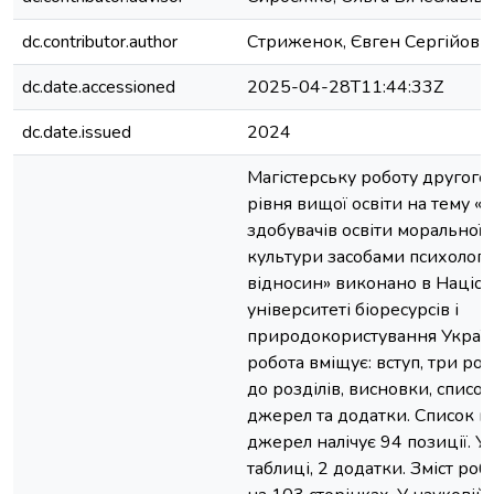
dc.contributor.author
Стриженок, Євген Сергійови
dc.date.accessioned
2025-04-28T11:44:33Z
dc.date.issued
2024
Магістерську роботу другого 
рівня вищої освіти на тему 
здобувачів освіти моральної 
культури засобами психолого
відносин» виконано в Націо
університеті біоресурсів і
природокористування Україн
робота вміщує: вступ, три ро
до розділів, висновки, списо
джерел та додатки. Список 
джерел налічує 94 позиції. У 
таблиці, 2 додатки. Зміст ро