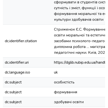
сформувати в студентів сист
сутність і зміст, функції і осо
формування моральної та ест
культури здобувачів освіти
Стриженок Є.С. Формування у
освіти моральної та естетичн
dc.identifier.citation
засобами психолого-педагогі
дипломна робота … магістра : 
педагогічні науки. Київ, 2024.
dc.identifier.uri
https://dglib.nubip.edu.ua/ha
dc.language.iso
uk
dc.subject
особистість
dc.subject
формування
dc.subject
здобувачі освіти