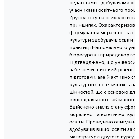
педагогами, здобувачами осв
учасниками освітнього процес
ґрунтується на психологічних
принципах. Охарактеризован
формування моральної та ест
культури здобувачів освіти в 
практиці Національного унів
біоресурсів і природокорист
Підтверджено, що університ
забезпечує високий рівень п
підготовки, але й активно сп
культурних, естетичних та м
цінностей, що є основою для
відповідального і активного
Здійснено аналіз стану сфор
моральної та естетичної куль
освіти. Проведено опитуванн
здобувачів вищої освіти за с
магістратури другого курсу, я