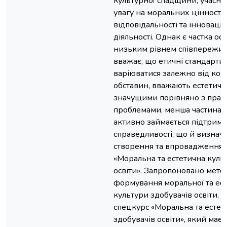
культурної спадщини, учасн
увагу на моральних цінностях
відповідальності та інновація
діяльності. Однак є частка осі
низьким рівнем співпережива
вважає, що етичні стандарти
варіюватися залежно від ко
обставин, вважають естетичн
значущими порівняно з пра
проблемами, менша частина 
активно займається підтримк
справедливості, що й визнач
створення та впровадження 
«Моральна та естетична куль
освіти». Запропоновано мето
формування моральної та ест
культури здобувачів освіти, 
спецкурс «Моральна та естет
здобувачів освіти», який має 