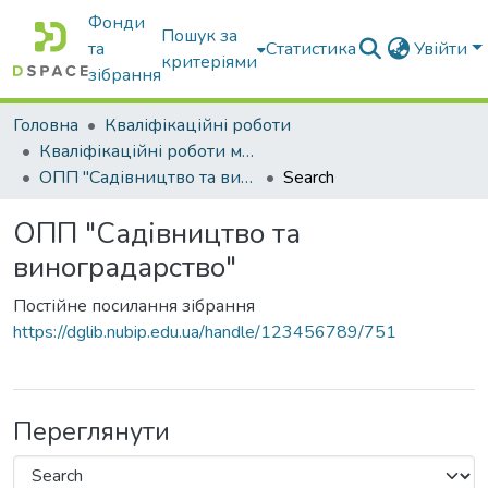
Фонди
Пошук за
та
Статистика
Увійти
критеріями
зібрання
Головна
Кваліфікаційні роботи
Кваліфікаційні роботи магістрів
ОПП "Садівництво та виноградарство"
Search
ОПП "Садівництво та
виноградарство"
Постійне посилання зібрання
https://dglib.nubip.edu.ua/handle/123456789/751
Переглянути