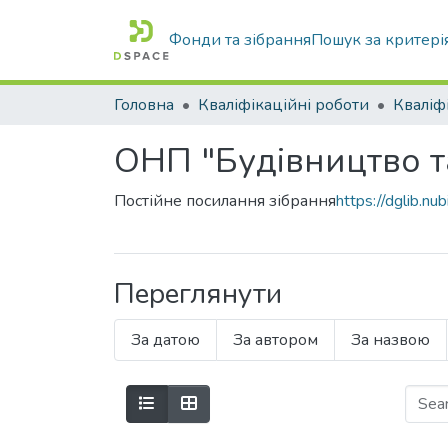
Фонди та зібрання
Пошук за критері
Головна
Кваліфікаційні роботи
ОНП "Будівництво т
Постійне посилання зібрання
https://dglib.
Переглянути
За датою
За автором
За назвою