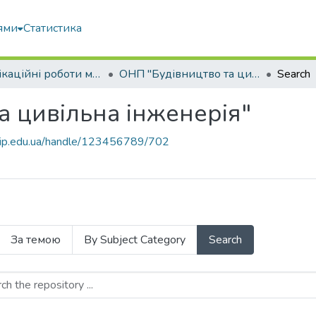
ями
Статистика
Кваліфікаційні роботи магістрів
ОНП "Будівництво та цивільна інженерія"
Search
а цивільна інженерія"
nubip.edu.ua/handle/123456789/702
За темою
By Subject Category
Search