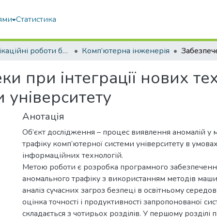
ями
Статистика
Кваліфікаційні роботи бакалаврів
Комп’ютерна інженерія
и при інтеграції нових тех
и університету
Анотація
Об’єкт дослідження – процес виявлення аномалій у
трафіку комп’ютерної системи університету в умовах
інформаційних технологій.
Метою роботи є розробка програмного забезпеченн
аномального трафіку з використанням методів маши
аналіз сучасних загроз безпеці в освітньому середов
оцінка точності і продуктивності запропонованої си
складається з чотирьох розділів. У першому розділі 