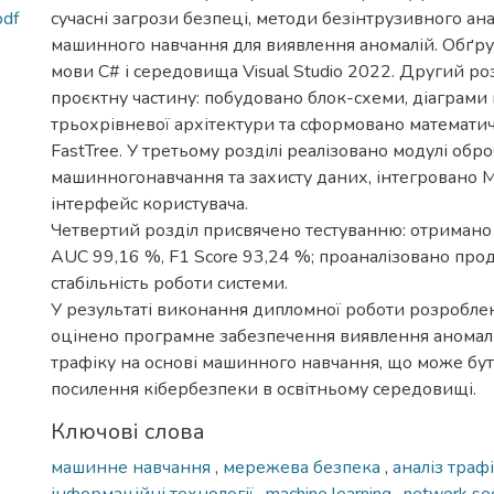
pdf
сучасні загрози безпеці, методи безінтрузивного ана
машинного навчання для виявлення аномалій. Обґру
мови C# і середовища Visual Studio 2022. Другий роз
проєктну частину: побудовано блок-схеми, діаграми 
трьохрівневої архітектури та сформовано математич
FastTree. У третьому розділі реалізовано модулі обр
машинногонавчання та захисту даних, інтегровано M
інтерфейс користувача.
Четвертий розділ присвячено тестуванню: отримано 
AUC 99,16 %, F1 Score 93,24 %; проаналізовано прод
стабільність роботи системи.
У результаті виконання дипломної роботи розроблен
оцінено програмне забезпечення виявлення аномал
трафіку на основі машинного навчання, що може бу
посилення кібербезпеки в освітньому середовищі.
Ключові слова
машинне навчання
,
мережева безпека
,
аналіз траф