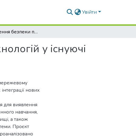
Увійти
Забезпечення безпеки при інтеграції нових технологій у існуючі компʼютерні системи університету
нологій у існуючі
 мережевому
 інтеграції нових
я для виявлення
нного навчання,
ищі, а також
стеми. Проєкт
проаналізовано