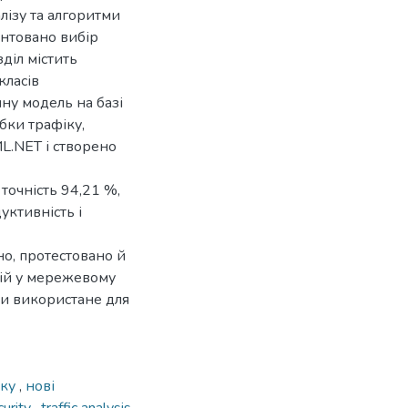
лізу та алгоритми
нтовано вибір
діл містить
класів
ну модель на базі
обки трафіку,
L.NET і створено
точність 94,21 %,
уктивність і
о, протестовано й
ій у мережевому
ти використане для
іку
,
нові