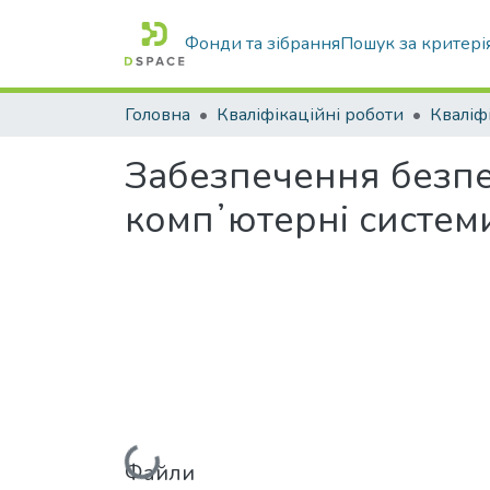
Фонди та зібрання
Пошук за критері
Головна
Кваліфікаційні роботи
Забезпечення безпек
компʼютерні систем
Файли