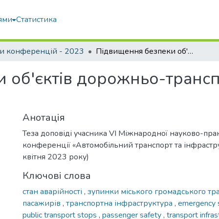
ями
Статистика
и конференцій - 2023
Підвищення безпеки об'єктів дорожньо-транспортної інфраструктури
 об'єктів дорожньо-трансп
Анотація
Теза доповіді учасника VІ Міжнародної науково-пра
конференції «Автомобільний транспорт та інфрастр
квітня 2023 року)
Ключові слова
стан аварійності
,
зупинки міського громадського тр
пасажирів
,
транспортна інфраструктура
,
emergency s
public transport stops
,
passenger safety
,
transport infras