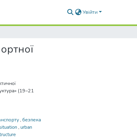
Увійти
ортної
ктичної
уктура» (19–21
анспорту
,
безпека
ituation
,
urban
tructure