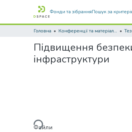
Фонди та зібрання
Пошук за критері
Головна
Конференції та матеріали конференцій
Тез
Підвищення безпеки
інфраструктури
Вантажиться...
Файли