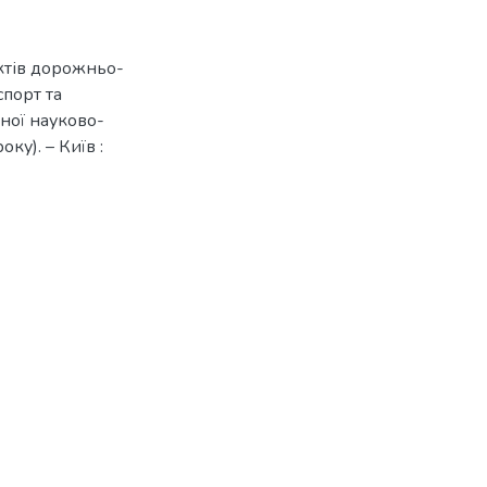
єктів дорожньо-
спорт та
ної науково-
ку). – Київ :