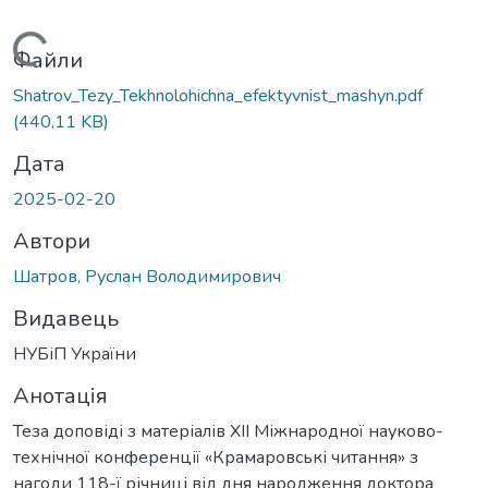
Вантажиться...
Файли
Shatrov_Tezy_Tekhnolohichna_efektyvnist_mashyn.pdf
(440,11 KB)
Дата
2025-02-20
Автори
Шатров, Руслан Володимирович
Видавець
НУБіП України
Анотація
Теза доповіді з матеріалів ХІІ Міжнародної науково-
технічної конференції «Крамаровські читання» з
нагоди 118-ї річниці від дня народження доктора