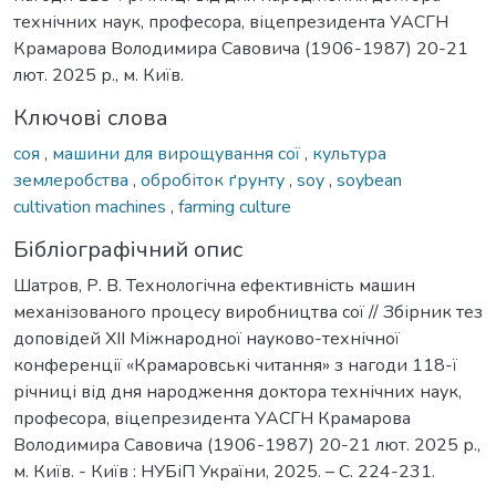
технічних наук, професора, віцепрезидента УАСГН
Крамарова Володимира Савовича (1906-1987) 20-21
лют. 2025 р., м. Київ.
Ключові слова
соя
,
машини для вирощування сої
,
культура
землеробства
,
обробіток ґрунту
,
soy
,
soybean
cultivation machines
,
farming culture
Бібліографічний опис
Шатров, Р. В. Технологічна ефективність машин
механізованого процесу виробництва сої // Збірник тез
доповідей ХІІ Міжнародної науково-технічної
конференції «Крамаровські читання» з нагоди 118-ї
річниці від дня народження доктора технічних наук,
професора, віцепрезидента УАСГН Крамарова
Володимира Савовича (1906-1987) 20-21 лют. 2025 р.,
м. Київ. - Київ : НУБіП України, 2025. – С. 224-231.