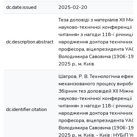
dc.date.issued
2025-02-20
Теза доповіді з матеріалів ХІІ Мі
науково-технічної конференції 
читання» з нагоди 118-ї річниці в
dc.description.abstract
народження доктора технічних н
професора, віцепрезидента УАС
Володимира Савовича (1906-1987
2025 р., м. Київ.
Шатров, Р. В. Технологічна ефек
механізованого процесу виробниц
Збірник тез доповідей ХІІ Міжна
науково-технічної конференції 
читання» з нагоди 118-ї річниці в
dc.identifier.citation
народження доктора технічних н
професора, віцепрезидента УАС
Володимира Савовича (1906-1987
2025 р., м. Київ. - Київ : НУБіП Укр