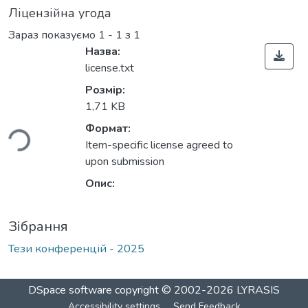
Ліцензійна угода
Зараз показуємо
1 - 1 з 1
Назва:
license.txt
Розмір:
ться...
1,71 KB
Формат:
Item-specific license agreed to
upon submission
Опис:
Зібрання
Тези конференцій - 2025
DSpace software
copyright © 2002-2026
LYRASIS
Accessibility settings
Send Feedback