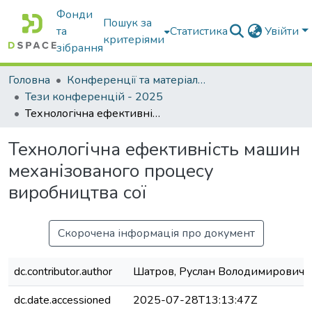
Фонди
Пошук за
та
Статистика
Увійти
критеріями
зібрання
Головна
Конференції та матеріали конференцій
Тези конференцій - 2025
Технологічна ефективність машин механізованого процесу виробництва сої
Технологічна ефективність машин
механізованого процесу
виробництва сої
Скорочена інформація про документ
dc.contributor.author
Шатров, Руслан Володимирович
dc.date.accessioned
2025-07-28T13:13:47Z