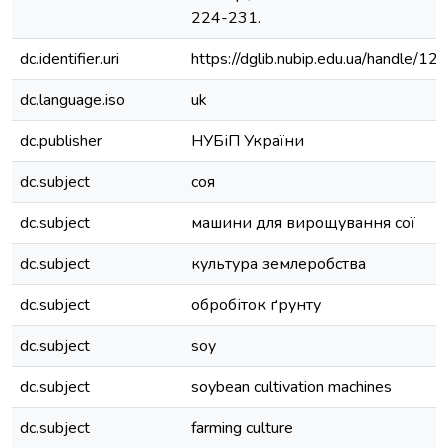
224-231.
dc.identifier.uri
https://dglib.nubip.edu.ua/handle
dc.language.iso
uk
dc.publisher
НУБіП України
dc.subject
соя
dc.subject
машини для вирощування сої
dc.subject
культура землеробства
dc.subject
обробіток ґрунту
dc.subject
soy
dc.subject
soybean cultivation machines
dc.subject
farming culture