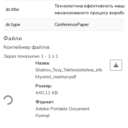
Технологічна ефективність маши
dc.title
механізованого процесу виробни
dc.type
ConferencePaper
Файли
Контейнер файлів
Зараз показуємо
1 - 1 з 1
Назва:
Shatrov_Tezy_Tekhnolohichna_efe
ktyvnist_mashyn.pdf
ться...
Розмір:
440,11 KB
Формат:
Adobe Portable Document
Format