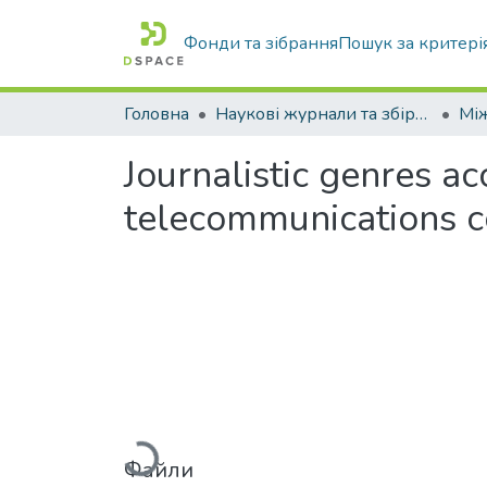
Фонди та зібрання
Пошук за критері
Головна
Наукові журнали та збірники видань
Journalistic genres ac
telecommunications c
Вантажиться...
Файли