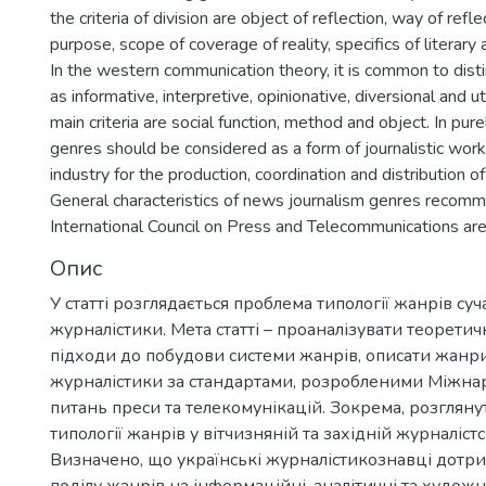
the criteria of division are object of reflection, way of reflec
purpose, scope of coverage of reality, specifics of literary 
In the western communication theory, it is common to dist
as informative, interpretive, opinionative, diversional and ut
main criteria are social function, method and object. In pure
genres should be considered as a form of journalistic wor
industry for the production, coordination and distribution of
General characteristics of news journalism genres recom
International Council on Press and Telecommunications are 
Опис
У статті розглядається проблема типології жанрів су
журналістики. Мета статті – проаналізувати теоретичн
підходи до побудови системи жанрів, описати жанр
журналістики за стандартами, розробленими Міжн
питань преси та телекомунікацій. Зокрема, розглянут
типології жанрів у вітчизняній та західній журналіст
Визначено, що українські журналістикознавці дотр