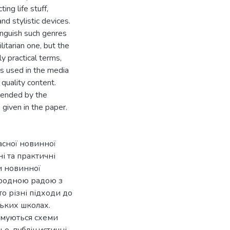
ting life stuff,
and stylistic devices.
inguish such genres
ilitarian one, but the
ly practical terms,
ks used in the media
 quality content.
mended by the
given in the paper.
часної новинної
і та практичні
и новинної
ародною радою з
о різні підходи до
ських школах.
имуються схеми