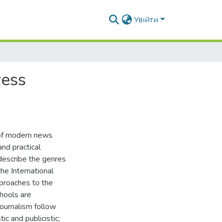
Увійти
ress
 of modern news
and practical
 describe the genres
he International
pproaches to the
chools are
journalism follow
ic and publicistic;