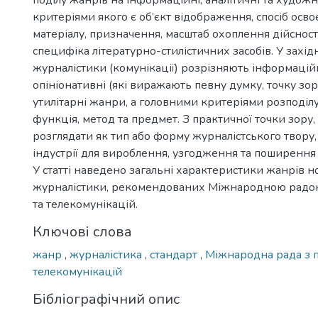
поділу жанрів на інформаційні, аналітичні та художн
критеріями якого є об’єкт відображення, спосіб осв
матеріалу, призначення, масштаб охоплення дійсності
специфіка літературно-стилістичних засобів. У західн
журналістики (комунікації) розрізняють інформаційн
опініонативні (які виражають певну думку, точку зор
утилітарні жанри, а головними критеріями розподілу
функція, метод та предмет. З практичної точки зор
розглядати як тип або форму журналістського твору,
індустрії для вироблення, узгодження та поширення 
У статті наведено загальні характеристики жанрів н
журналістики, рекомендованих Міжнародною радою
та телекомунікацій.
Ключові слова
жанр
,
журналістика
,
стандарт
,
Міжнародна рада з п
телекомунікацій
Бібліографічний опис