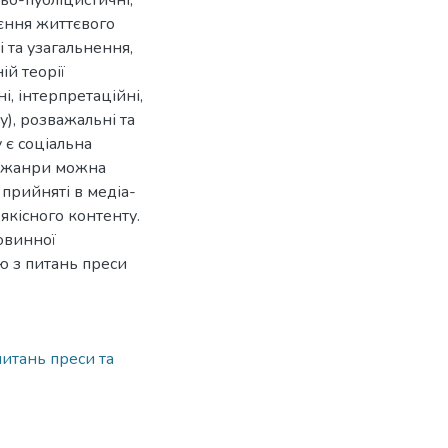
ьо-публіцистичні,
оєння життєвого
 та узагальнення,
ій теорії
і, інтерпретаційні,
у), розважальні та
 є соціальна
у, жанри можна
 прийняті в медіа-
якісного контенту.
овинної
 з питань преси
итань преси та