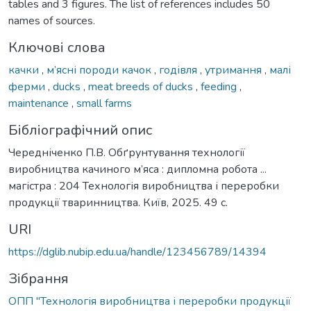
tables and 3 figures. The list of references includes 50
names of sources.
Ключові слова
качки
,
м’ясні породи качок
,
годівля
,
утримання
,
малі
ферми
,
ducks
,
meat breeds of ducks
,
feeding
,
maintenance
,
small farms
Бібліографічний опис
Чередніченко П.В. Обґрунтування технології
виробництва качиного м’яса : дипломна робота ...
магістра : 204 Технологія виробництва і переробки
продукції тваринництва. Київ, 2025. 49 с.
URI
https://dglib.nubip.edu.ua/handle/123456789/14394
Зібрання
ОПП "Технологія виробництва і переробки продукції