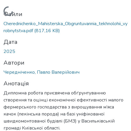
Вантажиться...
Файли
Cherednichenko_Mahisterska_Obgruntuvannia_tekhnolohii_vy
robnytstva.pdf
(817,16 KB)
Дата
2025
Автори
Чередніченко, Павло Валерійович
Анотація
Дипломна робота присвячена обґрунтуванню
створення та оцінці економічної ефективності малого
фермерського господарства з вирощування м’яса
качок (пекінська порода) на базі уніфікованої
швидкомонтованої будівлі (БМЗ) у Васильківській
громаді Київської області.