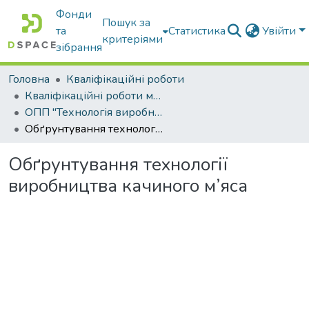
Фонди
Пошук за
та
Статистика
Увійти
критеріями
зібрання
Головна
Кваліфікаційні роботи
Кваліфікаційні роботи магістрів
ОПП "Технологія виробництва і переробки продукції тваринництва"
Обґрунтування технології виробництва качиного м’яса
Обґрунтування технології
виробництва качиного м’яса