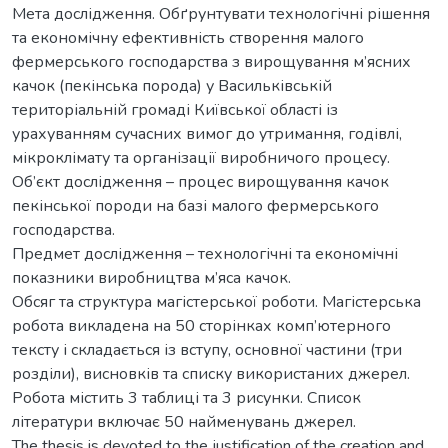
Мета дослідження. Обґрунтувати технологічні рішення
та економічну ефективність створення малого
фермерського господарства з вирощування м’ясних
качок (пекінська порода) у Васильківській
територіальній громаді Київської області із
урахуванням сучасних вимог до утримання, годівлі,
мікроклімату та організації виробничого процесу.
Об’єкт дослідження – процес вирощування качок
пекінської породи на базі малого фермерського
господарства.
Предмет дослідження – технологічні та економічні
показники виробництва м’яса качок.
Обсяг та структура магістерської роботи. Магістерська
робота викладена на 50 сторінках комп’ютерного
тексту і складається із вступу, основної частини (три
розділи), висновків та списку використаних джерел.
Робота містить 3 таблиці та 3 рисунки. Список
літератури включає 50 найменувань джерел.
The thesis is devoted to the justification of the creation and