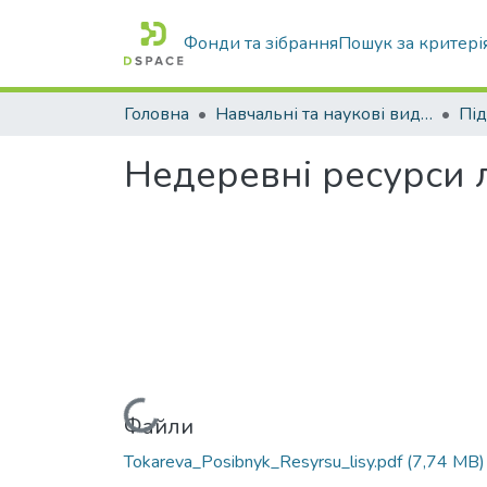
Фонди та зібрання
Пошук за критері
Головна
Навчальні та наукові видання
Недеревні ресурси л
Вантажиться...
Файли
Tokareva_Posibnyk_Resyrsu_lisy.pdf
(7,74 MB)