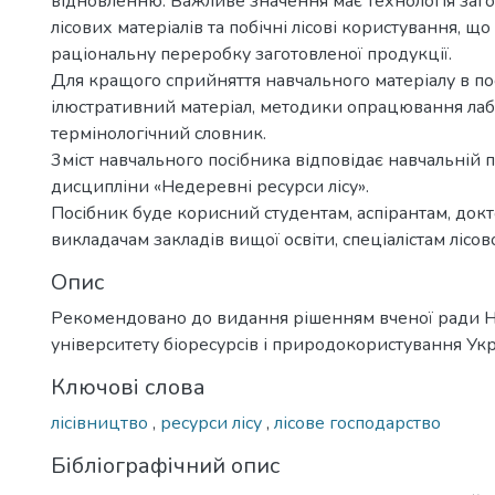
відновленню. Важливе значення має технологія заго
лісових матеріалів та побічні лісові користування, щ
раціональну переробку заготовленої продукції.
Для кращого сприйняття навчального матеріалу в п
ілюстративний матеріал, методики опрацювання лаб
термінологічний словник.
3міст навчального посібника відповідає навчальній 
дисципліни «Недеревні ресурси лісу».
Посібник буде корисний студентам, аспірантам, док
викладачам закладів вищої освіти, спеціалістам лісов
Опис
Рекомендовано до видання рішенням вченої ради 
університету біоресурсів і природокористування Ук
Ключові слова
лісівництво
,
ресурси лісу
,
лісове господарство
Бібліографічний опис