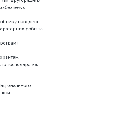
тівлі другорядних
о забезпечує
осібнику наведено
ораторних робіт та
програмі
торантам,
ого господарства.
Національного
раїни