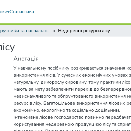
ями
Статистика
Підручники та навчальні посібники
Недеревні ресурси лісу
ісу
Анотація
У навчальному посібнику розкривається значення к
використання лісів. У сучасних економічних умовах з
натуральну, дикорослу сировину, тому практики лісо
мають за мету забезпечити перехід до безперервног
невиснажливого та обґрунтованого використання 
ресурсів лісу. Багатоцільове використання лісових ре
економічно, екологічно та соціально доцільним.
Інтенсивне лісове господарство повинно передбача
користування недеревною продукцією лісу та сприят