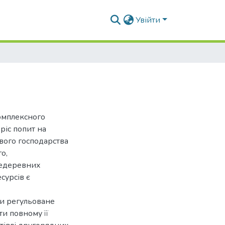
Увійти
омплексного
ріс попит на
вого господарства
о,
недеревних
сурсів є
ти регульоване
и повному її