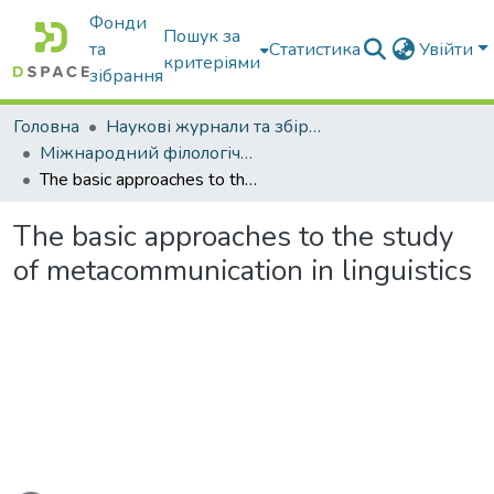
Фонди
Пошук за
та
Статистика
Увійти
критеріями
зібрання
Головна
Наукові журнали та збірники видань
Міжнародний філологічний часопис
The basic approaches to the study of metacommunication in linguistics
The basic approaches to the study
of metacommunication in linguistics