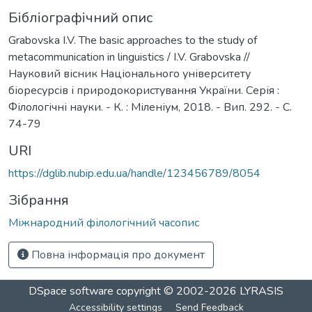
Бібліографічний опис
Grabovska I.V. The basic approaches to the study of
metacommunication in linguistics / I.V. Grabovska //
Науковий вісник Національного університету
біоресурсів і природокористування України. Серія :
Філологічні науки. - К. : Міленіум, 2018. - Вип. 292. - С.
74-79
URI
https://dglib.nubip.edu.ua/handle/123456789/8054
Зібрання
Міжнародний філологічний часопис
Повна інформація про документ
DSpace software
copyright © 2002-2026
LYRASIS
Accessibility settings
Send Feedback