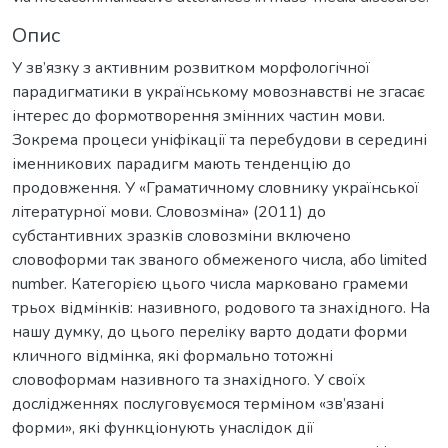
Опис
У зв’язку з активним розвитком морфологічної
парадигматики в українському мовознавстві не згасає
інтерес до формотворення змінних частин мови.
Зокрема процеси уніфікації та перебудови в середині
іменникових парадигм мають тенденцію до
продовження. У «Граматичному словнику української
літературної мови. Словозміна» (2011) до
субстантивних зразків словозміни включено
словоформи так званого обмеженого числа, або limited
number. Категорією цього числа марковано грамеми
трьох відмінків: називного, родового та знахідного. На
нашу думку, до цього переліку варто додати форми
кличного відмінка, які формально тотожні
словоформам називного та знахідного. У своїх
дослідженнях послуговуємося терміном «зв’язані
форми», які функціонують унаслідок дії