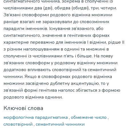
синтагматичного чинника, зокрема в сполученні із
числівниками два (дві), обидва (обидві), три, чотири.
Зв’язані словоформи родового відмінка множини
раніше взагалі не зараховували до словозмінних
парадигм іменників. Існування зв’язаного, або
синтагматичного, значення в генітивних формах
характерне переважно для іменників І відміни, рідше ІІ
з різним наголошуванням в однині та множині в
сполученні із числівниками п’ять і більше. На появу
зв’язаних словоформ у родовому відмінку множини
додатково впливають словотвірний та семантичний
чинники. Якщо в словоформах родового відмінка
множини засвідчено дублетну акцентуацію, то у
зв’язаній формі генітива наголос збігається з формою
родового відмінка однини.
Ключові слова
морфологічна парадигматика
,
обмежене число
,
словотвірний
,
семантичний чинники