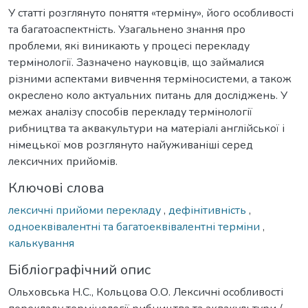
У статті розглянуто поняття «терміну», його особливості
та багатоаспектність. Узагальнено знання про
проблеми, які виникають у процесі перекладу
термінології. Зазначено науковців, що займалися
різними аспектами вивчення терміносистеми, а також
окреслено коло актуальних питань для досліджень. У
межах аналізу способів перекладу термінології
рибництва та аквакультури на матеріалі англійської і
німецької мов розглянуто найуживаніші серед
лексичних прийомів.
Ключові слова
лексичні прийоми перекладу
,
дефінітивність
,
одноеквівалентні та багатоеквівалентні терміни
,
калькування
Бібліографічний опис
Ольховська Н.С., Кольцова О.О. Лексичні особливості