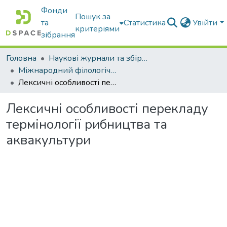
Фонди
Пошук за
та
Статистика
Увійти
критеріями
зібрання
Головна
Наукові журнали та збірники видань
Міжнародний філологічний часопис
Лексичні особливості перекладу термінології рибництва та аквакультури
Лексичні особливості перекладу
термінології рибництва та
аквакультури