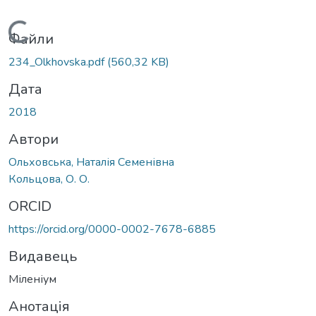
Вантажиться...
Файли
234_Olkhovska.pdf
(560,32 KB)
Дата
2018
Автори
Ольховська, Наталія Семенівна
Кольцова, О. О.
ORCID
https://orcid.org/0000-0002-7678-6885
Видавець
Міленіум
Анотація