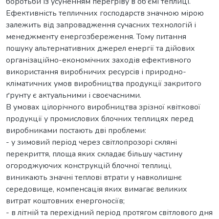
боротьби із усуненням перегріву в об’ємі теплиці.
Ефективність тепличних господарств значною мірою
залежить від запровадження сучасних технологій і
менеджменту енергозбереження. Тому питання
пошуку альтернативних джерел енергії та дійових
організаційно-економічних заходів ефективного
використання виробничих ресурсів і природно-
кліматичних умов виробництва продукції закритого
ґрунту є актуальними і своєчасними.
В умовах цілорічного виробництва зрізної квіткової
продукції у промислових блочних теплицях перед
виробниками постають дві проблеми:
- у зимовий період через світлопрозорі скляні
перекриття, площа яких складає більшу частину
огороджуючих конструкцій блочної теплиці,
виникають значні теплові втрати у навколишнє
середовище, компенсація яких вимагає великих
витрат коштовних енергоносіїв;
- в літній та перехідний період протягом світлового дня