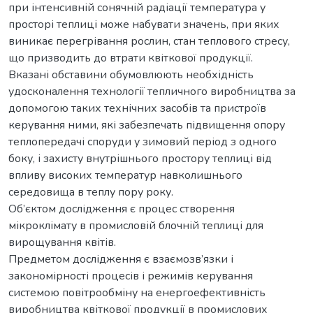
при інтенсивній сонячній радіації температура у
просторі теплиці може набувати значень, при яких
виникає перегрівання рослин, стан теплового стресу,
що призводить до втрати квіткової продукції.
Вказані обставини обумовлюють необхідність
удосконалення технології тепличного виробництва за
допомогою таких технічних засобів та пристроїв
керування ними, які забезпечать підвищення опору
теплопередачі споруди у зимовий період з одного
боку, і захисту внутрішнього простору теплиці від
впливу високих температур навколишнього
середовища в теплу пору року.
Об’єктом дослідження є процес створення
мікроклімату в промисловій блочній теплиці для
вирощування квітів.
Предметом дослідження є взаємозв’язки і
закономірності процесів і режимів керування
системою повітрообміну на енергоефективність
виробництва квіткової продукції в промислових