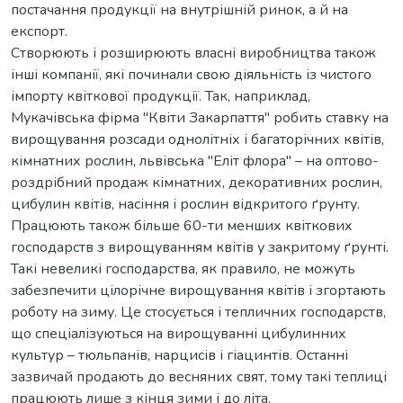
постачання продукції на внутрішній ринок, а й на
експорт.
Створюють і розширюють власні виробництва також
інші компанії, які починали свою діяльність із чистого
імпорту квіткової продукції. Так, наприклад,
Мукачівська фірма "Квіти Закарпаття" робить ставку на
вирощування розсади однолітніх і багаторічних квітів,
кімнатних рослин, львівська "Еліт флора" – на оптово-
роздрібний продаж кімнатних, декоративних рослин,
цибулин квітів, насіння і рослин відкритого ґрунту.
Працюють також більше 60-ти менших квіткових
господарств з вирощуванням квітів у закритому ґрунті.
Такі невеликі господарства, як правило, не можуть
забезпечити цілорічне вирощування квітів і згортають
роботу на зиму. Це стосується і тепличних господарств,
що спеціалізуються на вирощуванні цибулинних
культур – тюльпанів, нарцисів і гіацинтів. Останні
зазвичай продають до весняних свят, тому такі теплиці
працюють лише з кінця зими і до літа.