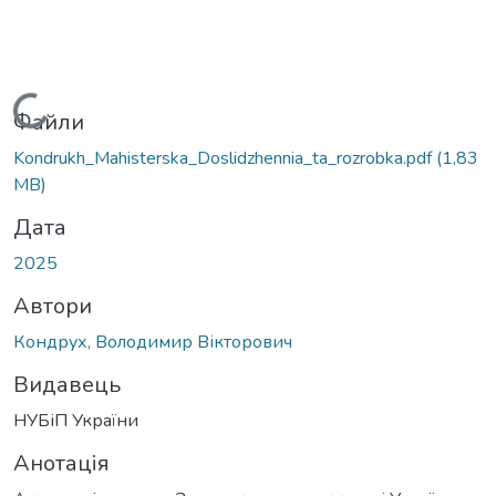
ться...
Файли
Kondrukh_Mahisterska_Doslidzhennia_ta_rozrobka.pdf
(1,83
MB)
Дата
2025
Автори
Кондрух, Володимир Вікторович
Видавець
НУБіП України
Анотація