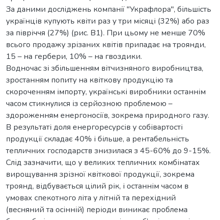
За даними досліджень компанії "Украфлора", більшість
українців купують квіти раз у три місяці (32%) або раз
за півріччя (27%) (рис. В1). При цьому не менше 70%
всього продажу зрізаних квітів припадає на троянди,
15 – на гербери, 10% – на гвоздики.
Водночас зі збільшенням вітчизняного виробництва,
зростанням попиту на квіткову продукцію та
скороченням імпорту, українські виробники останнім
часом стикнулися із серйозною проблемою –
здороженням енергоносіїв, зокрема природного газу.
В результаті доля енергоресурсів у собівартості
продукції складає 40% і більше, а рентабельність
тепличних господарств знизилася з 45-60% до 9-15%.
Слід зазначити, що у великих тепличних комбінатах
вирощування зрізної квіткової продукції, зокрема
троянд, відбувається цілий рік, і останнім часом в
умовах спекотного літа у літній та перехідний
(весняний та осінній) періоди виникає проблема