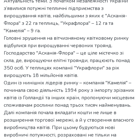
Актуальність теми. З початком незалежності України
з’явилися потужні тепличні підприємства з
вирощування квітів, найбільшими з яких є "Асканія-
Флора" з 22 га теплиць, "Украфлора" – 12 га та
"Камелія" – 9 га.
Головні зрушення на вітчизняному квітковому ринку
відбулися при вирощуванні червоних троянд.
Господарство "Асканія-Флора" – це ціле містечко зі
скла, де, вирощуючи елітні троянди, працюють понад
350 осіб. У теплицях компанії "Украфлори" за рік
вирощують 18 мільйонів квітів.
Один із нинішніх лідерів ринку – компанія "Камелія" –
починала свою діяльність 1994 року з імпорту зрізаних
квітів із Голландії та інших країн, пропонуючи місцевим
споживачам рослини понад трьох тисяч найменувань.
Далі компанія почала вкладати кошти не лише в
розширення торгової мережі, а й у створення власного
виробництва квітів. При цьому будуються нові
виробничі потужності, розраховані не тільки на