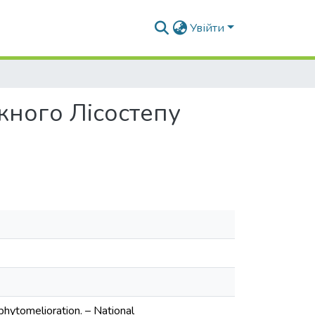
Увійти
ного Лісостепу
 phytomelioration. – National