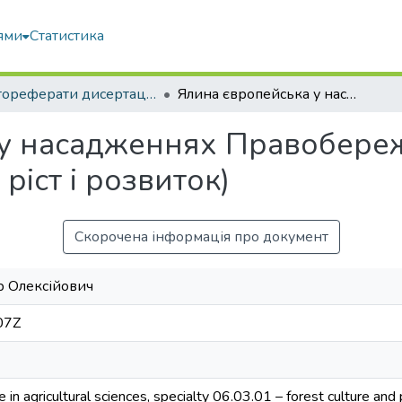
ями
Статистика
Автореферати дисертацій та дисертації
Ялина європейська у насадженнях Правобережного Лісостепу (стан, розмноження, ріст і розвиток)
у насадженнях Правобереж
ріст і розвиток)
Скорочена інформація про документ
р Олексійович
07Z
 in agricultural sciences, specialty 06.03.01 – forest culture and