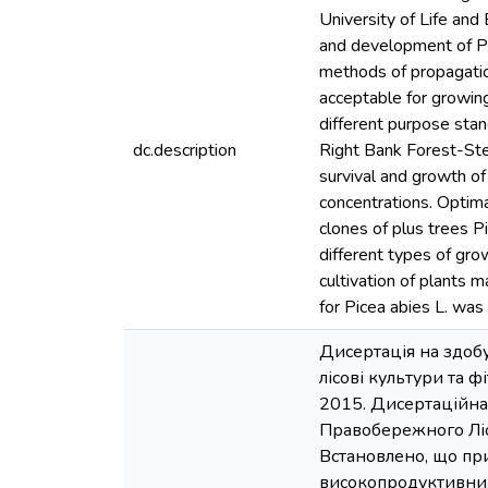
University of Life and
and development of Рі
methods of propagation
acceptable for growing 
different purpose stan
dc.description
Right Bank Forest-Ste
survival and growth of
concentrations. Optima
clones of plus trees P
different types of gro
cultivation of plants 
for Picea abies L. was
Дисертація на здобу
лісові культури та 
2015. Дисертаційна
Правобережного Ліс
Встановлено, що пр
високопродуктивних