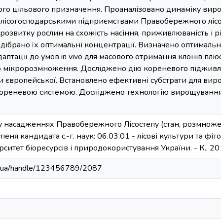
ого цільового призначення. Проаналізовано динаміку вир
 лісогосподарськими підприємствами Правобережного лісо
і розвитку рослин на схожість насіння, приживлюваність і 
підібрано їх оптимальні концентрації. Визначено оптималь
адаптації до умов in vivо для масового отримання клонів п
 мікророзмноження. Досліджено дію кореневого підживл
и європейської. Встановлено ефективні субстрати для ви
кореневою системою. Досліджено технологію вирощування
 насадженнях Правобережного Лісостепу (стан, розмноження
упеня кандидата с.-г. наук: 06.03.01 - лісові культури та фіт
итет біоресурсів і природокористування України. - К., 2015
edu.ua/handle/123456789/2087