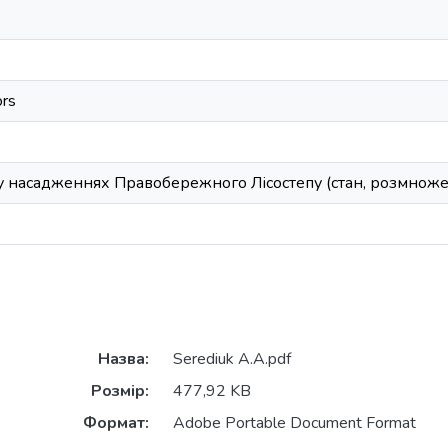
ors
 насадженнях Правобережного Лісостепу (стан, розмноженн
Назва:
Serediuk A.A.pdf
Розмір:
477,92 KB
Формат:
Adobe Portable Document Format