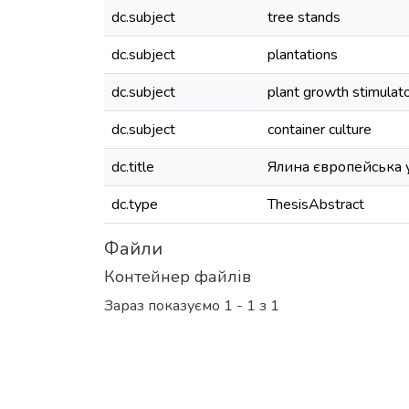
dc.subject
tree stands
dc.subject
plantations
dc.subject
plant growth stimulat
dc.subject
container culture
dc.title
Ялина європейська у
dc.type
ThesisAbstract
Файли
Контейнер файлів
Зараз показуємо
1 - 1 з 1