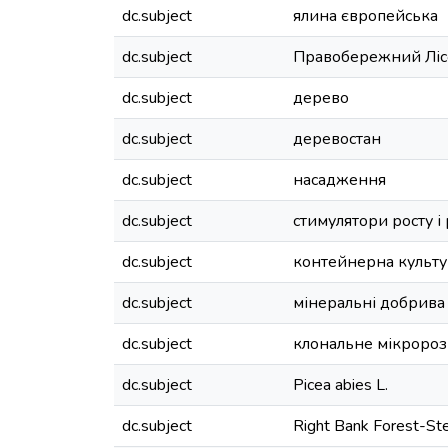
dc.subject
ялина європейська
dc.subject
Правобережний Ліс
dc.subject
дерево
dc.subject
деревостан
dc.subject
насадження
dc.subject
стимулятори росту і
dc.subject
контейнерна культу
dc.subject
мінеральні добрива
dc.subject
клональне мікроро
dc.subject
Picea abies L.
dc.subject
Right Bank Forest-St