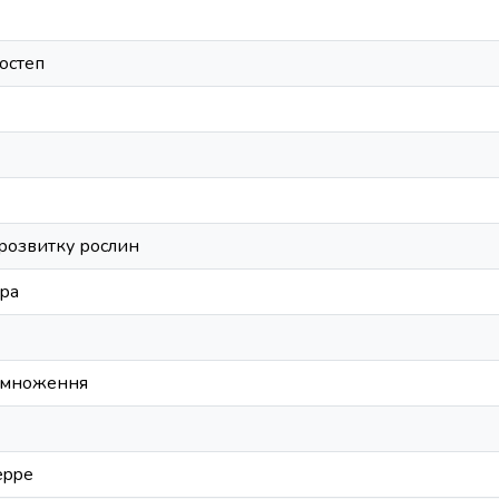
остеп
 розвитку рослин
ра
змноження
eppe