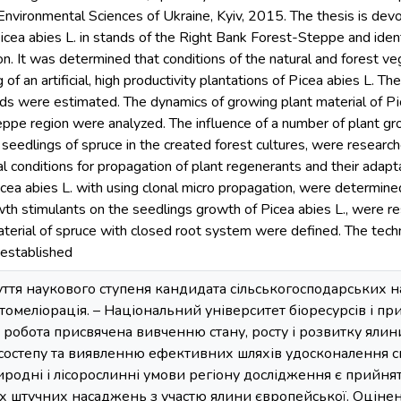
 Environmental Sciences of Ukraine, Kyiv, 2015. The thesis is dev
сеа abies L. in stands of the Right Bank Forest-Steppe and ident
. It was determined that conditions of the natural and forest ve
of an artificial, high productivity plantations of Рісеа abies L. The
ds were estimated. The dynamics of growing plant material of Ріс
ppe region were analyzed. The influence of a number of plant gr
 seedlings of spruce in the created forest cultures, were researc
l conditions for propagation of plant regenerants and their adapta
icea abies L. with using clonal micro propagation, were determined.
wth stimulants on the seedlings growth of Picea abies L., were re
material of spruce with closed root system were defined. The tech
 established
ття наукового ступеня кандидата сільськогосподарських нау
фітомеліорація. – Національний університет біоресурсів і п
 робота присвячена вивченню стану, росту і розвитку яли
остепу та виявленню ефективних шляхів удосконалення с
иродні і лісорослинні умови регіону дослідження є прий
 штучних насаджень з участю ялини європейської. Оцінен