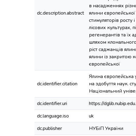
в насадженнях різн
dc.description.abstract
ялини європейської
стимуляторів росту 
лісових культурах, 
регенерантів та їх 
шляхом клонального
ріст саджанців ялин
ялини із закритою 
європейської
Ялина європейська у
dc.identifier.citation
на здобуття наук. ст
Національний універс
dc.identifier.uri
https://dglib.nubip.
dc.language.iso
uk
dc.publisher
НУБіП України