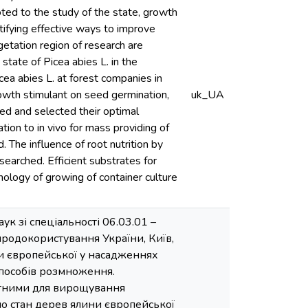
oted to the study of the state, growth
ifying effective ways to improve
getation region of research are
 state of Picea abies L. in the
еа abies L. at forest companies in
owth stimulant on seed germination,
uk_UA
hed and selected their optimal
tion to in vivo for mass providing of
 The influence of root nutrition by
searched. Efficient substrates for
nology of growing of container culture
к зі спеціальності 06.03.01 –
риродокористування України, Київ,
ни європейської у насадженнях
пособів розмноження.
нятними для вирощування
о стан дерев ялини європейської