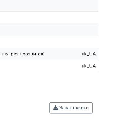
я, ріст і розвиток)
uk_UA
uk_UA
Завантажити