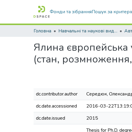
Фонди та зібрання
Пошук за критері
Головна
Навчальні та наукові видання
Ялина європейська 
(стан, розмноження, 
dc.contributor.author
Середюк, Олександ
dc.date.accessioned
2016-03-22T13:19:
dc.date.issued
2015
Thesis for Ph.D. degree