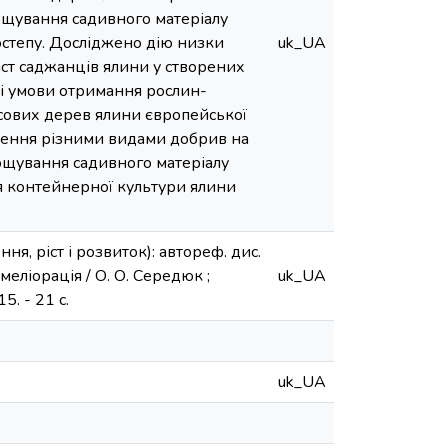
ощування садивного матеріалу
степу. Досліджено дію низки
uk_UA
ріст саджанців ялини у створених
ні умови отримання рослин-
люсових дерев ялини європейської
ення різними видами добрив на
рощування садивного матеріалу
 контейнерної культури ялини
, ріст і розвиток): автореф. дис.
омеліорація / О. О. Середюк ;
uk_UA
. - 21 с.
uk_UA