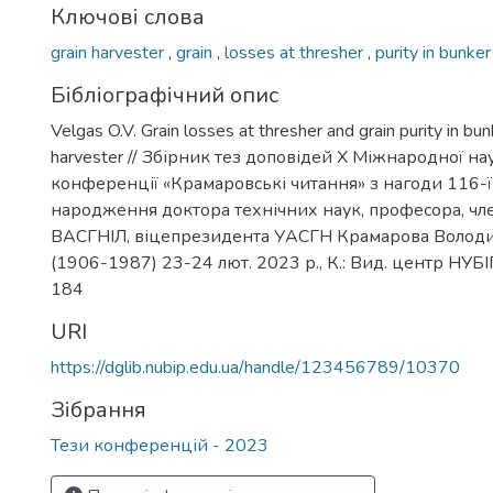
Ключові слова
grain harvester
,
grain
,
losses at thresher
,
purity in bunker
Бібліографічний опис
Velgas O.V. Grain losses at thresher and grain purity in bun
harvester // Збірник тез доповідей Х Міжнародної на
конференції «Крамаровські читання» з нагоди 116-ї 
народження доктора технічних наук, професора, ч
ВАСГНІЛ, віцепрезидента УАСГН Крамарова Волод
(1906-1987) 23-24 лют. 2023 р., К.: Вид. центр НУБІП
184
URI
https://dglib.nubip.edu.ua/handle/123456789/10370
Зібрання
Тези конференцій - 2023