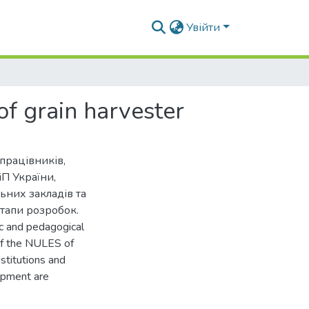
Увійти
of grain harvester
працівників,
іП України,
ьних закладів та
етапи розробок.
ic and pedagogical
of the NULES of
stitutions and
lopment are