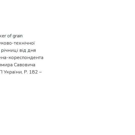
ker of grain
уково-технічної
річниці від дня
лена-кореспондента
имира Савовича
 України, P. 182 –