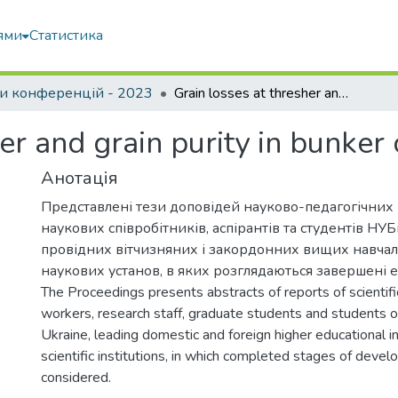
ями
Статистика
и конференцій - 2023
Grain losses at thresher and grain purity in bunker of grain harvester
er and grain purity in bunker 
Анотація
Представлені тези доповідей науково-педагогічних 
наукових співробітників, аспірантів та студентів НУБ
провідних вітчизняних і закордонних вищих навчал
наукових установ, в яких розглядаються завершені 
The Proceedings presents abstracts of reports of scientif
workers, research staff, graduate students and students 
Ukraine, leading domestic and foreign higher educational in
scientific institutions, in which completed stages of deve
considered.