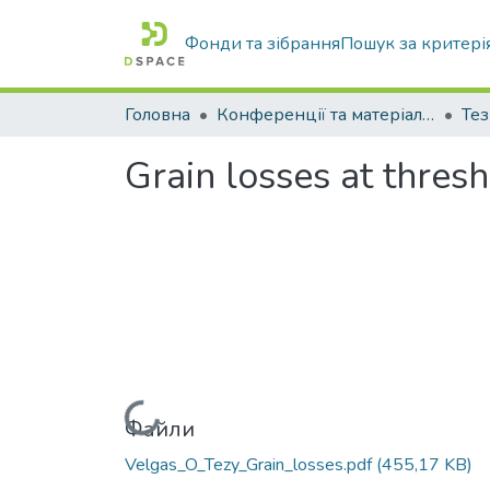
Фонди та зібрання
Пошук за критері
Головна
Конференції та матеріали конференцій
Тез
Grain losses at thresh
Вантажиться...
Файли
Velgas_O_Tezy_Grain_losses.pdf
(455,17 KB)