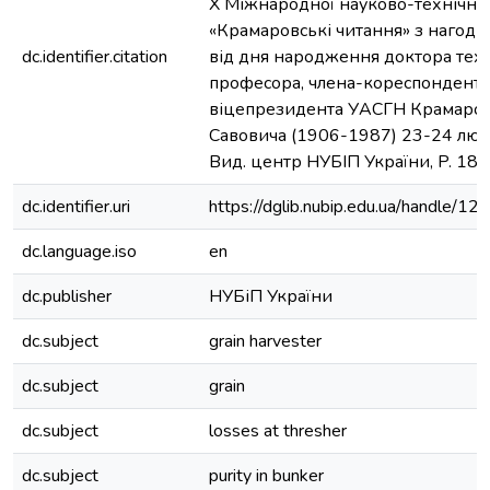
Х Міжнародної науково-технічно
«Крамаровські читання» з нагоди 
dc.identifier.citation
від дня народження доктора техн
професора, члена-кореспондента
віцепрезидента УАСГН Крамаро
Савовича (1906-1987) 23-24 лют. 
Вид. центр НУБІП України, P. 182
dc.identifier.uri
https://dglib.nubip.edu.ua/handle
dc.language.iso
en
dc.publisher
НУБіП України
dc.subject
grain harvester
dc.subject
grain
dc.subject
losses at thresher
dc.subject
purity in bunker