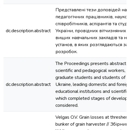
Представлені тези доповідей нау
педагогічних працівників, науко
співробітників, аспірантів та студ
dc.description.abstract
України, провідних вітчизняних 
вищих навчальних закладів та н
установ, в яких розглядаються за
розробок.
The Proceedings presents abstracts 
scientific and pedagogical workers, re
graduate students and students of 
dc.description.abstract
Ukraine, leading domestic and foreign
educational institutions and scientific i
which completed stages of develop
considered.
Velgas O.V. Grain losses at thresher a
bunker of grain harvester // Збірни