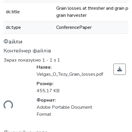
Grain losses at thresher and grain pur
dc.title
grain harvester
dc.type
ConferencePaper
Файли
Контейнер файлів
Зараз показуємо
1 - 1 з 1
Назва:
Velgas_O_Tezy_Grain_losses.pdf
Розмір:
455,17 KB
Формат:
ься...
Adobe Portable Document
Format