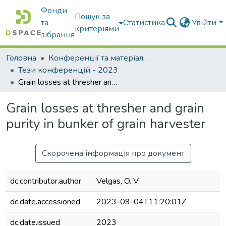
Фонди
Пошук за
та
Статистика
Увійти
критеріями
зібрання
Головна
Конференції та матеріали конференцій
Тези конференцій - 2023
Grain losses at thresher and grain purity in bunker of grain harvester
Grain losses at thresher and grain
purity in bunker of grain harvester
Скорочена інформація про документ
dc.contributor.author
Velgas, O. V.
dc.date.accessioned
2023-09-04T11:20:01Z
dc.date.issued
2023