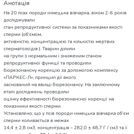
Анотація
На 20 псах породи німецька вівчарка, віком 2-6 років
досліджували
стан репродуктивної системи за показниками якості
сперми (об’ємом,
активністю, концентрацією та кількістю мертвих
сперматозоїдів ). Тварин ділили
на групи з нормальним і зниженим станом
репродуктивної функції та проводили
біорезонансну корекцію за допомогою комплексу
«ПАРКЕС-Л», принцип дії якого
заснований на явищі біорезонансу. На заключному
етапі досліджень проводили
оцінку ефективності біорезонансної корекції на
показники якості сперми.
Установлено, що у псів породи німецька вівчарка об’єм
сперми коливається в межах
14,4 ± 2,8 см3, концентрація – 282,0 ± 48,7 Г / см3 та її