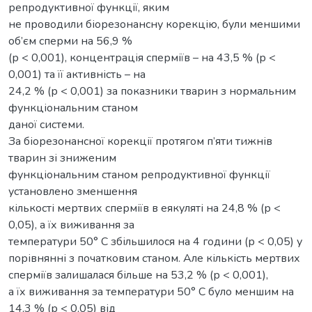
репродуктивної функції, яким
не проводили біорезонансну корекцію, були меншими
об’єм сперми на 56,9 %
(р < 0,001), концентрація сперміїв – на 43,5 % (р <
0,001) та її активність – на
24,2 % (р < 0,001) за показники тварин з нормальним
функціональним станом
даної системи.
За біорезонансної корекції протягом п’яти тижнів
тварин зі зниженим
функціональним станом репродуктивної функції
установлено зменшення
кількості мертвих сперміїв в еякуляті на 24,8 % (р <
0,05), а їх виживання за
температури 50° С збільшилося на 4 години (р < 0,05) у
порівнянні з початковим станом. Але кількість мертвих
сперміїв залишалася більше на 53,2 % (р < 0,001),
а їх виживання за температури 50° С було меншим на
14,3 % (р < 0,05) від