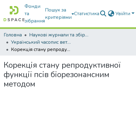
Фонди
Пошук за
та
Статистика
Увійти
критеріями
зібрання
Головна
Наукові журнали та збірники видань
Український часопис ветеринарних наук
Корекція стану репродуктивної функції псів біорезонансним методом
Корекція стану репродуктивної
функції псів біорезонансним
методом