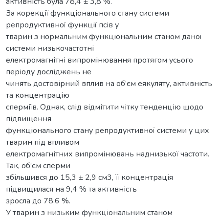
активність була 78,4 ± 3,8 %.
За корекції функціонального стану системи
репродуктивної функції псів у
тварин з нормальним функціональним станом даної
системи низькочастотні
електромагнітні випромінювання протягом усього
періоду досліджень не
чинять достовірний вплив на об’єм еякуляту, активність
та концентрацію
сперміїв. Однак, слід відмітити чітку тенденцію щодо
підвищення
функціонального стану репродуктивної системи у цих
тварин під впливом
електромагнітних випромінювань наднизької частоти.
Так, об’єм сперми
збільшився до 15,3 ± 2,9 см3, її концентрація
підвищилася на 9,4 % та активність
зросла до 78,6 %.
У тварин з низьким функціональним станом