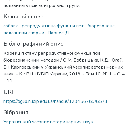
показників псів контрольної групи.
Ключові слова
собаки
,
репродуктивна функція псів
,
біорезонанс
,
показники сперми
,
Паркес-Л
Бібліографічний опис
Корекція стану репродуктивної функції псів
біорезонансним методом / О.М. Бобрицька, К.Д. Югай,
В.І. Карповський // Український часопис ветеринарних
наук. – К. : ВЦ НУБіП України, 2019. - Том 10, № 1. – С. 4
- 11
URI
https://dglib.nubip.edu.ua/handle/123456789/8571
Зібрання
Український часопис ветеринарних наук