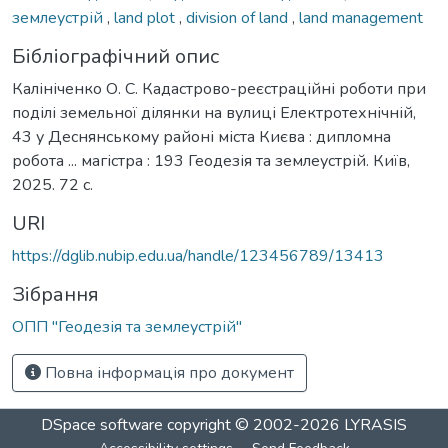
землеустрій
,
land plot
,
division of land
,
land management
Бібліографічний опис
Калініченко О. С. Кадастрово-реєстраційні роботи при
поділі земельної ділянки на вулиці Електротехнічній,
43 у Деснянському районі міста Києва : дипломна
робота ... магістра : 193 Геодезія та землеустрій. Київ,
2025. 72 с.
URI
https://dglib.nubip.edu.ua/handle/123456789/13413
Зібрання
ОПП "Геодезія та землеустрій"
Повна інформація про документ
DSpace software
copyright © 2002-2026
LYRASIS