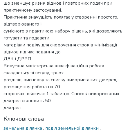
що зменшує ризик відмов і повторних подач при
практичному застосуванні.
Практична значущість полягає у створенні простого,
відтворюваного і
сумісного з практикою набору рішень, які дозволяють
готувати та подавати
матеріали поділу для скорочення строків мінімізації
відмов під час подання до
ДЗК і ДРРП.
Випускна магістерська кваліфікаційна робота
складається зі вступу, трьох
розділів, висновку та списку використаних джерел,
розміщення робота на 70
сторінках, включає 1 таблицю. Список використаних
джерел становить 50
джерел.
Ключові слова
земельна ділянка
,
поділ земельної ділянки
,