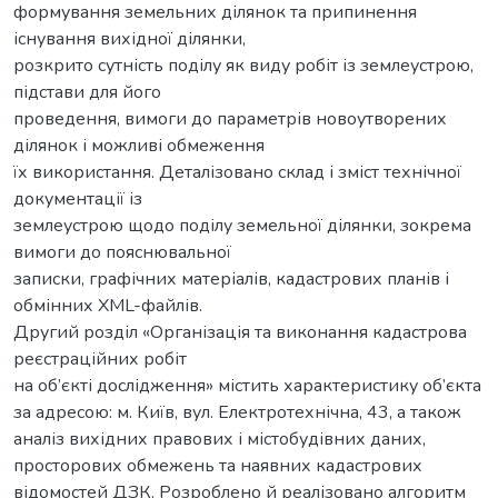
формування земельних ділянок та припинення
існування вихідної ділянки,
розкрито сутність поділу як виду робіт із землеустрою,
підстави для його
проведення, вимоги до параметрів новоутворених
ділянок і можливі обмеження
їх використання. Деталізовано склад і зміст технічної
документації із
землеустрою щодо поділу земельної ділянки, зокрема
вимоги до пояснювальної
записки, графічних матеріалів, кадастрових планів і
обмінних XML-файлів.
Другий розділ «Організація та виконання кадастрова
реєстраційних робіт
на об’єкті дослідження» містить характеристику об’єкта
за адресою: м. Київ, вул. Електротехнічна, 43, а також
аналіз вихідних правових і містобудівних даних,
просторових обмежень та наявних кадастрових
відомостей ДЗК. Розроблено й реалізовано алгоритм