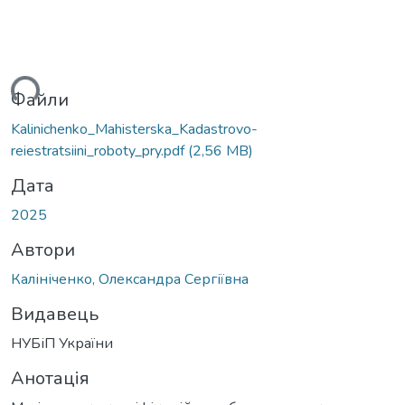
ься...
Файли
Kalinichenko_Mahisterska_Kadastrovo-
reiestratsiini_roboty_pry.pdf
(2,56 MB)
Дата
2025
Автори
Калініченко, Олександра Сергіївна
Видавець
НУБіП України
Анотація