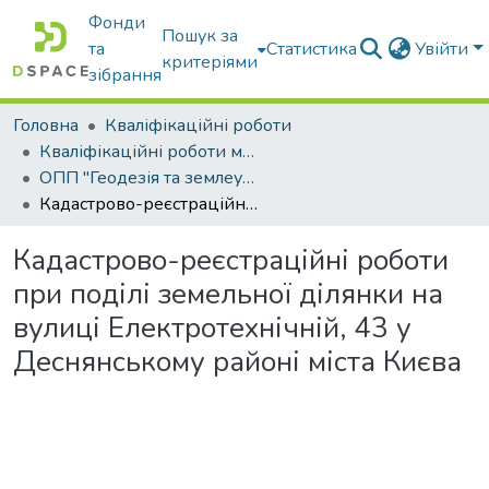
Фонди
Пошук за
та
Статистика
Увійти
критеріями
зібрання
Головна
Кваліфікаційні роботи
Кваліфікаційні роботи магістрів
ОПП "Геодезія та землеустрій"
Кадастрово-реєстраційні роботи при поділі земельної ділянки на вулиці Електротехнічній, 43 у Деснянському районі міста Києва
Кадастрово-реєстраційні роботи
при поділі земельної ділянки на
вулиці Електротехнічній, 43 у
Деснянському районі міста Києва