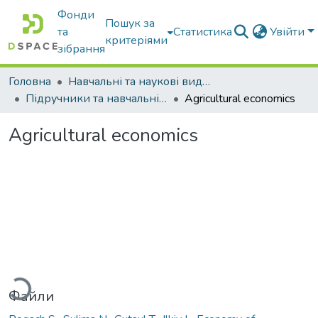
Фонди
Пошук за
та
Статистика
Увійти
критеріями
зібрання
Головна
Навчальні та наукові видання
Підручники та навчальні посібники
Agricultural economics
Agricultural economics
житься...
Файли