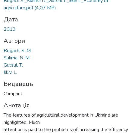
Rogach S._Sulima N._Gutsul T._Ilkiv L_Economy of
agriculture.pdf
(4,07 MB)
Дата
2019
Автори
Rogach, S. M.
Sulima, N. M.
Gutsul, Т.
Ilkiv, L.
Видавець
Comprint
Анотація
The features of agricultural development in Ukraine are
highlighted. Much
attention is paid to the problems of increasing the efficiency