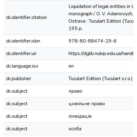
Liquidation of legal entities in Ukr
monograph / O. V. Adamovych, O.
dc.identifier.citation
Ostrava : Tuculart Edition (Tucular
195 p.
dc.identifier.isbn
978-80-88474-29-6
dc.identifier.uri
https://dglib.nubip.edu.ua/ha
dc.language.iso
en
dc.publisher
Tuculart Edition (Tuculart s.r.o.)
dc.subject
право
dc.subject
цивільне право
dc.subject
ліквідація
dc.subject
особа