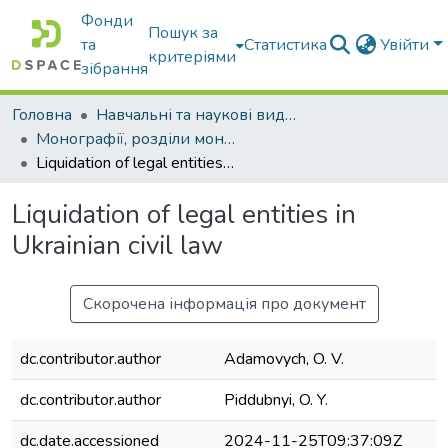
Фонди
Пошук за
та
Статистика
Увійти
критеріями
зібрання
Головна
Навчальні та наукові видання
Монографії, розділи монографій, доповіді
Liquidation of legal entities in Ukrainian civil law
Liquidation of legal entities in
Ukrainian civil law
Скорочена інформація про документ
dc.contributor.author
Adamovych, O. V.
dc.contributor.author
Piddubnyi, O. Y.
dc.date.accessioned
2024-11-25T09:37:09Z