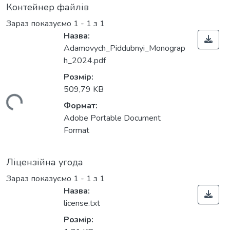
Контейнер файлів
Зараз показуємо
1 - 1 з 1
Назва:
Adamovych_Piddubnyi_Monograp
h_2024.pdf
Розмір:
509,79 KB
ажиться...
Формат:
Adobe Portable Document
Format
Ліцензійна угода
Зараз показуємо
1 - 1 з 1
Назва:
license.txt
Розмір: