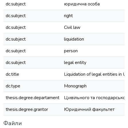
dc.subject
юридична особа
dc.subject
right
dc.subject
Civil law
dc.subject
liquidation
dc.subject
person
dc.subject
legal entity
dc.title
Liquidation of legal entities in Uk
dc.type
Monograph
thesis.degree.departament
Цивільного та господарськог
thesis.degree.grantor
Юридичний факультет
Файли