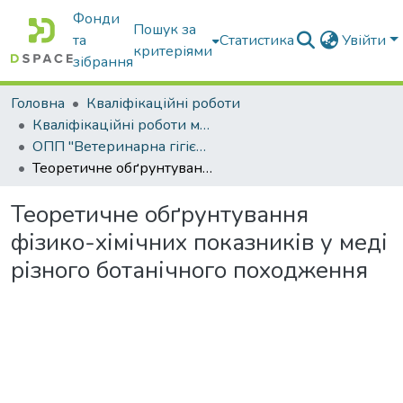
Фонди
Пошук за
та
Статистика
Увійти
критеріями
зібрання
Головна
Кваліфікаційні роботи
Кваліфікаційні роботи магістрів
ОПП "Ветеринарна гігієна, санітарія і експертиза"
Теоретичне обґрунтування фізико-хімічних показників у меді різного ботанічного походження
Теоретичне обґрунтування
фізико-хімічних показників у меді
різного ботанічного походження