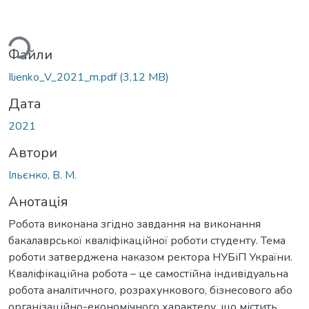
ься...
Файли
Ilienko_V_2021_m.pdf
(3,12 MB)
Дата
2021
Автори
Ільєнко, В. М.
Анотація
Робота виконана згідно завдання на виконання
бакалаврської кваліфікаційної роботи студенту. Тема
роботи затверджена наказом ректора НУБіП України.
Кваліфікаційна робота – це самостійна індивідуальна
робота аналітичного, розрахункового, бізнесового або
організаційно-економічного характеру, що містить