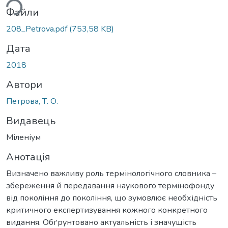
ься...
Файли
208_Petrova.pdf
(753,58 KB)
Дата
2018
Автори
Петрова, Т. О.
Видавець
Міленіум
Анотація
Визначено важливу роль термінологічного словника –
збереження й передавання наукового термінофонду
від покоління до покоління, що зумовлює необхідність
критичного експертизування кожного конкретного
видання. Обґрунтовано актуальність і значущість