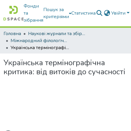
Фонди
Пошук за
та
Статистика
Увійти
критеріями
зібрання
Головна
Наукові журнали та збірники видань
Міжнародний філологічний часопис
Українська термінографічна критика: від витоків до сучасності
Українська термінографічна
критика: від витоків до сучасності