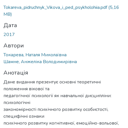
Tokareva_pidruchnyk_Vikova_i_ped_psykholohiia.pdf
(5,16
MB)
Дата
2017
Автори
Токарева, Наталя Миколаївна
Шамне, Анжеліка Володимирівна
Анотація
Дане видання презентує основні теоретичні
положення вікової та
педагогічної психології як навчальної дисципліни:
психологічні
закономірності психічного розвитку особистості,
специфічні ознаки
психічного розвитку когнітивної, емоційно-вольової,