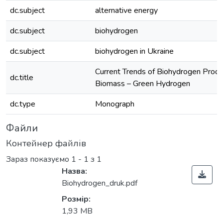
dc.subject
alternative energy
dc.subject
biohydrogen
dc.subject
biohydrogen in Ukraine
Current Trends of Biohydrogen Produ
dc.title
Biomass – Green Hydrogen
dc.type
Monograph
Файли
Контейнер файлів
Зараз показуємо
1 - 1 з 1
Назва:
Biohydrogen_druk.pdf
Розмір:
Вантажиться...
1,93 MB