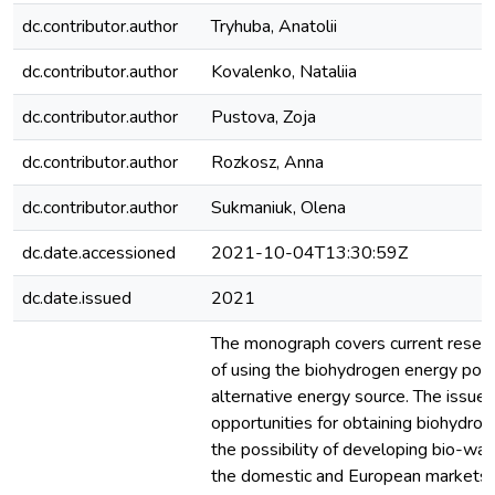
dc.contributor.author
Tryhuba, Anatolii
dc.contributor.author
Kovalenko, Nataliia
dc.contributor.author
Pustova, Zoja
dc.contributor.author
Rozkosz, Anna
dc.contributor.author
Sukmaniuk, Olena
dc.date.accessioned
2021-10-04T13:30:59Z
dc.date.issued
2021
The monograph covers current researc
of using the biohydrogen energy pote
alternative energy source. The issues
opportunities for obtaining biohydrog
the possibility of developing bio-wat
the domestic and European markets,