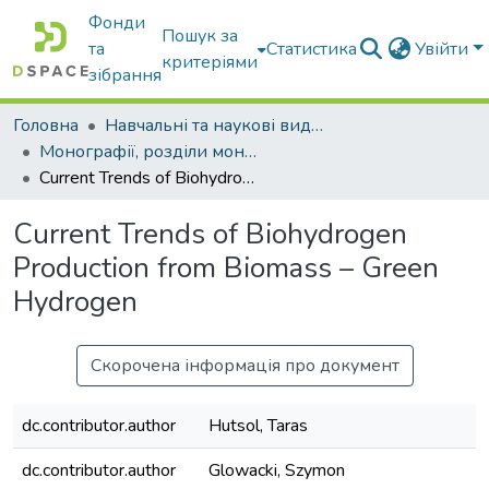
Фонди
Пошук за
та
Статистика
Увійти
критеріями
зібрання
Головна
Навчальні та наукові видання
Монографії, розділи монографій, доповіді
Current Trends of Biohydrogen Production from Biomass – Green Hydrogen
Current Trends of Biohydrogen
Production from Biomass – Green
Hydrogen
Скорочена інформація про документ
dc.contributor.author
Hutsol, Taras
dc.contributor.author
Glowacki, Szymon