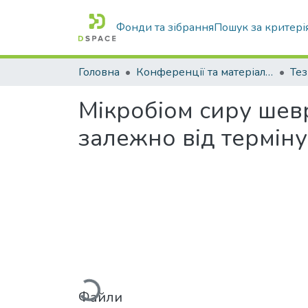
Фонди та зібрання
Пошук за критері
Головна
Конференції та матеріали конференцій
Тез
Мікробіом сиру шев
залежно від терміну
Вантажиться...
Файли