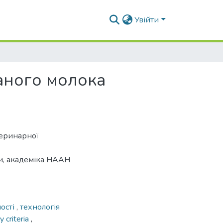
Увійти
аного молока
теринарної
ни, академіка НААН
ності
,
технологія
y criteria
,