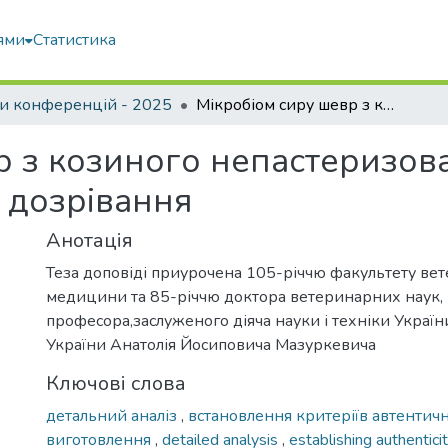
ями
Статистика
и конференцій - 2025
Мікробіом сиру шевр з козиного непастеризованого молока залежно від терміну дозрівання
р з козиного непастеризов
 дозрівання
Анотація
Теза доповіді приурочена 105-річчю факультету ве
медицини та 85-річчю доктора ветеринарних наук,
професора,заслуженого діяча науки і техніки Украї
України Анатолія Йосиповича Мазуркевича
Ключові слова
детальний аналіз
,
встановлення критеріїв автентич
виготовлення
,
detailed analysis
,
establishing authenticit