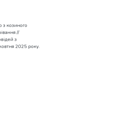
р з козиного
івання //
овідей з
 жовтня 2025 року.