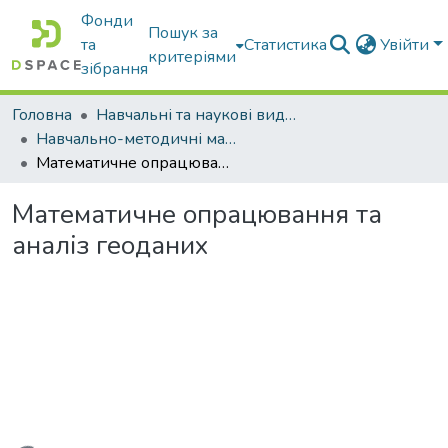
Фонди
Пошук за
та
Статистика
Увійти
критеріями
зібрання
Головна
Навчальні та наукові видання
Навчально-методичні матеріали
Математичне опрацювання та аналіз геоданих
Математичне опрацювання та
аналіз геоданих