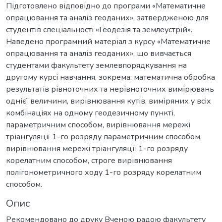
Підготовлено відповідно до програми «Математичне
опрацювання та аналіз геоданих», затвердженою для
студентів спеціальності «Геодезія та землеустрій».
Наведено програмний матеріал з курсу «Математичне
опрацювання та аналіз геоданих», що вивчається
студентами факультету землевпорядкування на
другому курсі навчання, зокрема: математична обробка
результатів рівноточних та нерівноточних вимірювань
однієї величини, вирівнювання кутів, виміряних у всіх
комбінаціях на одному геодезичному пункті,
параметричним способом, вирівнювання мережі
тріангуляції 1-го розряду параметричним способом,
вирівнювання мережі тріангуляції 1-го розряду
корелатним способом, строге вирівнювання
полігонометричного ходу 1-го розряду корелатним
способом.
Опис
Рекомендовано до друку Вченою радою факультету