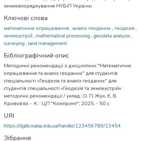
землевпорядкування НУБіП України
Ключові слова
математичне опрацювання
,
аналіз геоданих
,
геодезія
,
землеустрій
,
mathematical processing
,
geodata analysis
,
surveying
,
land management
Бібліографічний опис
Методичні рекомендації з дисципліни "Математичне
опрацювання та аналіз геоданих" для студентів
спеціальності «Геодезія та аналіз геоданих" для
студентів спеціальності «Геодезія та землеустрій» :
методичні рекомендації / уклад.: О. П. Жук, Є. В.
Кривов’яз. - К. : ЦП "Компринт", 2025. - 50 с.
URI
https://dglib.nubip.edu.ua/handle/123456789/13454
Зібрання