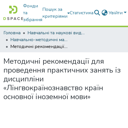
Фонди
Пошук за
та
Статистика
Увійти
критеріями
зібрання
Головна
Навчальні та наукові видання
Навчально-методичні матеріали
Методичні рекомендації для проведення практичних занять із дисципліни «Лінгвокраїнознавство країн основної іноземної мови»
Методичні рекомендації для
проведення практичних занять із
дисципліни
«Лінгвокраїнознавство країн
основної іноземної мови»