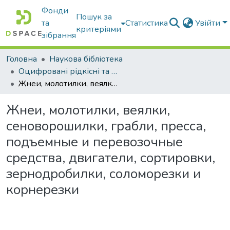
Фонди
Пошук за
та
Статистика
Увійти
критеріями
зібрання
Головна
Наукова бібліотека
Оцифровані рідкісні та цінні видання з фонду наукової бібліотеки
Жнеи, молотилки, веялки, сеноворошилки, грабли, пресса, подъемные и перевозочные средства, двигатели, сортировки, зернодробилки, соломорезки и корнерезки
Жнеи, молотилки, веялки,
сеноворошилки, грабли, пресса,
подъемные и перевозочные
средства, двигатели, сортировки,
зернодробилки, соломорезки и
корнерезки