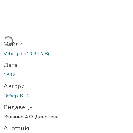
ться...
Файли
Veber.pdf
(13,84 MB)
Дата
1897
Автори
Вебер, К. К.
Видавець
Издание А.Ф. Девриена
Анотація