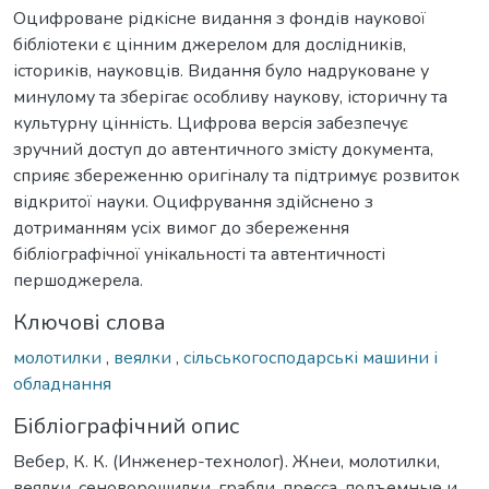
Оцифроване рідкісне видання з фондів наукової
бібліотеки є цінним джерелом для дослідників,
істориків, науковців. Видання було надруковане у
минулому та зберігає особливу наукову, історичну та
культурну цінність. Цифрова версія забезпечує
зручний доступ до автентичного змісту документа,
сприяє збереженню оригіналу та підтримує розвиток
відкритої науки. Оцифрування здійснено з
дотриманням усіх вимог до збереження
бібліографічної унікальності та автентичності
першоджерела.
Ключові слова
молотилки
,
веялки
,
сільськогосподарські машини і
обладнання
Бібліографічний опис
Вебер, К. К. (Инженер-технолог). Жнеи, молотилки,
веялки, сеноворошилки, грабли, пресса, подъемные и