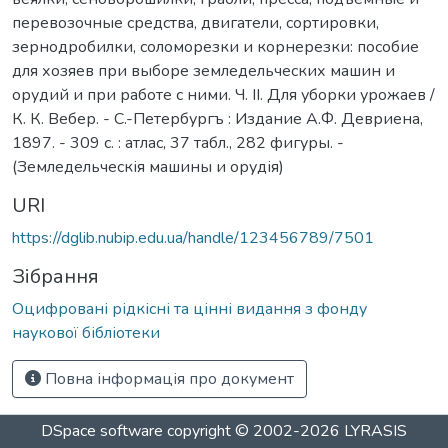
перевозочные средства, двигатели, сортировки,
зернодробилки, соломорезки и корнерезки: пособие
для хозяев при выборе земледельческих машин и
орудий и при работе с ними. Ч. II. Для уборки урожаев /
К. К. Вебер. - С.-Петербургъ : Издание А.Ф. Девриена,
1897. - 309 с. : атлас, 37 табл., 282 фигуры. -
(Земледельческія машины и орудія)
URI
https://dglib.nubip.edu.ua/handle/123456789/7501
Зібрання
Оцифровані рідкісні та цінні видання з фонду
наукової бібліотеки
Повна інформація про документ
DSpace software
copyright © 2002-2026
LYRASIS