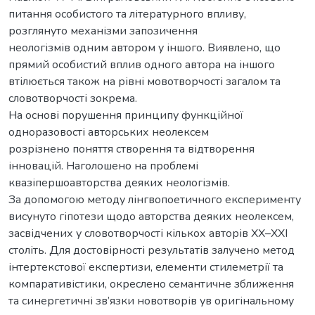
питання особистого та літературного впливу,
розглянуто механізми запозичення
неологізмів одним автором у іншого. Виявлено, що
прямий особистий вплив одного автора на іншого
втілюється також на рівні мовотворчості загалом та
словотворчості зокрема.
На основі порушення принципу функційної
одноразовості авторських неолексем
розрізнено поняття створення та відтворення
інновацій. Наголошено на проблемі
квазіпершоавторства деяких неологізмів.
За допомогою методу лінгвопоетичного експерименту
висунуто гіпотези щодо авторства деяких неолексем,
засвідчених у словотворчості кількох авторів ХХ–ХХІ
століть. Для достовірності результатів залучено метод
інтертекстової експертизи, елементи стилеметрії та
компаративістики, окреслено семантичне зближення
та синергетичні зв’язки новотворів ув оригінальному