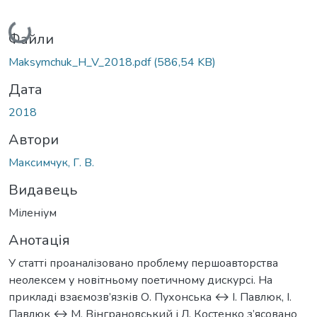
Вантажиться...
Файли
Maksymchuk_H_V_2018.pdf
(586,54 KB)
Дата
2018
Автори
Максимчук, Г. В.
Видавець
Міленіум
Анотація
У статті проаналізовано проблему першоавторства
неолексем у новітньому поетичному дискурсі. На
прикладі взаємозв’язків О. Пухонська ↔ І. Павлюк, І.
Павлюк ↔ М. Вінграновський і Л. Костенко з’ясовано