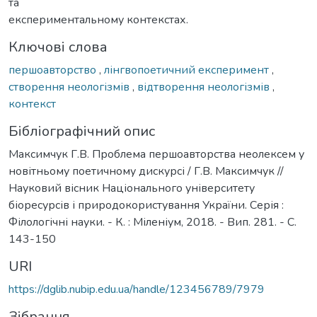
та
експериментальному контекстах.
Ключові слова
першоавторство
,
лінгвопоетичний експеримент
,
створення неологізмів
,
відтворення неологізмів
,
контекст
Бібліографічний опис
Максимчук Г.В. Проблема першоавторства неолексем у
новітньому поетичному дискурсі / Г.В. Максимчук //
Науковий вісник Національного університету
біоресурсів і природокористування України. Серія :
Філологічні науки. - К. : Міленіум, 2018. - Вип. 281. - С.
143-150
URI
https://dglib.nubip.edu.ua/handle/123456789/7979
Зібрання