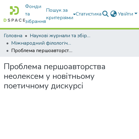
Фонди
Пошук за
та
Статистика
Увійти
критеріями
зібрання
Головна
Наукові журнали та збірники видань
Міжнародний філологічний часопис
Проблема першоавторства неолексем у новітньому поетичному дискурсі
Проблема першоавторства
неолексем у новітньому
поетичному дискурсі