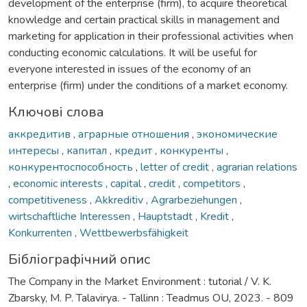
development of the enterprise (firm), to acquire theoretical
knowledge and certain practical skills in management and
marketing for application in their professional activities when
conducting economic calculations. It will be useful for
everyone interested in issues of the economy of an
enterprise (firm) under the conditions of a market economy.
Ключові слова
аккредитив
,
аграрные отношения
,
экономические
интересы
,
капитал
,
кредит
,
конкуренты
,
конкурентоспособность
,
letter of credit
,
agrarian relations
,
economic interests
,
capital
,
credit
,
competitors
,
competitiveness
,
Akkreditiv
,
Agrarbeziehungen
,
wirtschaftliche Interessen
,
Hauptstadt
,
Kredit
,
Konkurrenten
,
Wettbewerbsfähigkeit
Бібліографічний опис
The Company in the Market Environment : tutorial / V. K.
Zbarsky, M. P. Talavirya. - Tallinn : Teadmus OU, 2023. - 809