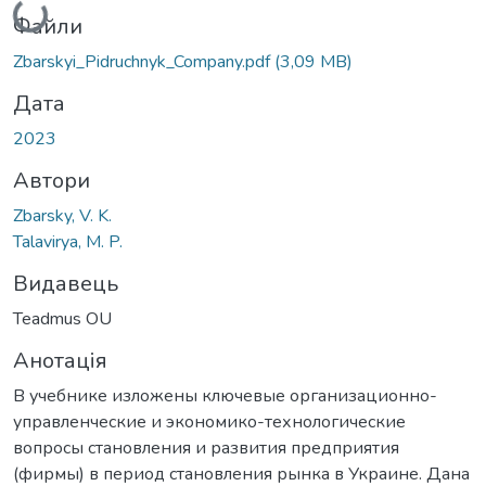
Вантажиться...
Файли
Zbarskyi_Pidruchnyk_Company.pdf
(3,09 MB)
Дата
2023
Автори
Zbarsky, V. K.
Talavirya, M. P.
Видавець
Teadmus OU
Анотація
В учебнике изложены ключевые организационно-
управленческие и экономико-технологические
вопросы становления и развития предприятия
(фирмы) в период становления рынка в Украине. Дана