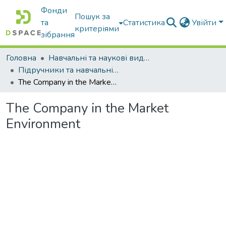
Фонди
Пошук за
та
Статистика
Увійти
критеріями
зібрання
Головна
Навчальні та наукові видання
Підручники та навчальні посібники
The Company in the Market Environment
The Company in the Market
Environment