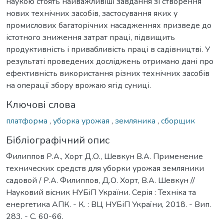
наукою стоять найважливіші завдання зі створення
нових технічних засобів, застосування яких у
промислових багаторічних насадженнях призведе до
істотного зниження затрат праці, підвищить
продуктивність і привабливість праці в садівництві. У
результаті проведених досліджень отримано дані про
ефективність використання різних технічних засобів
на операції збору врожаю ягід суниці.
Ключові слова
платформа
,
уборка урожая
,
земляника
,
сборщик
Бібліографічний опис
Филиппов Р.А., Хорт Д.О., Шевкун В.А. Применение
технических средств для уборки урожая земляники
садовой / Р.А. Филиппов, Д.О. Хорт, В.А. Шевкун //
Науковий вісник НУБіП України. Серія : Техніка та
енергетика АПК. - К. : ВЦ НУБіП України, 2018. - Вип.
283. - С. 60-66.