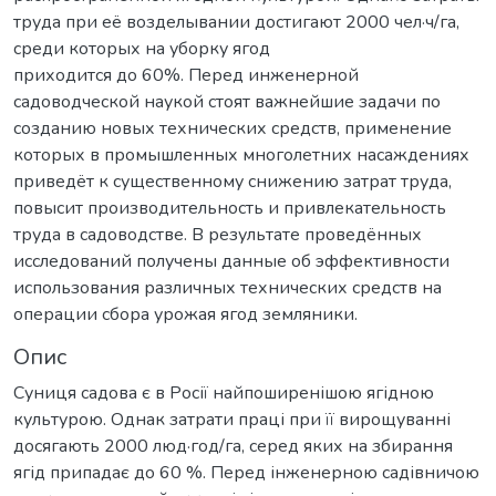
труда при её возделывании достигают 2000 чел·ч/га,
среди которых на уборку ягод
приходится до 60%. Перед инженерной
садоводческой наукой стоят важнейшие задачи по
созданию новых технических средств, применение
которых в промышленных многолетних насаждениях
приведёт к существенному снижению затрат труда,
повысит производительность и привлекательность
труда в садоводстве. В результате проведённых
исследований получены данные об эффективности
использования различных технических средств на
операции сбора урожая ягод земляники.
Опис
Суниця садова є в Росії найпоширенішою ягідною
культурою. Однак затрати праці при її вирощуванні
досягають 2000 люд·год/га, серед яких на збирання
ягід припадає до 60 %. Перед інженерною садівничою