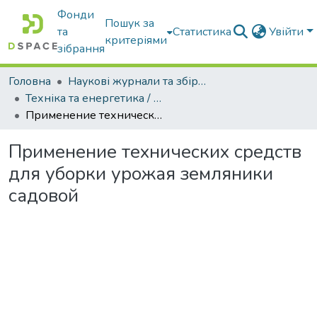
Фонди
Пошук за
та
Статистика
Увійти
критеріями
зібрання
Головна
Наукові журнали та збірники видань
Техніка та енергетика / Machinery & Energetics
Применение технических средств для уборки урожая земляники садовой
Применение технических средств
для уборки урожая земляники
садовой