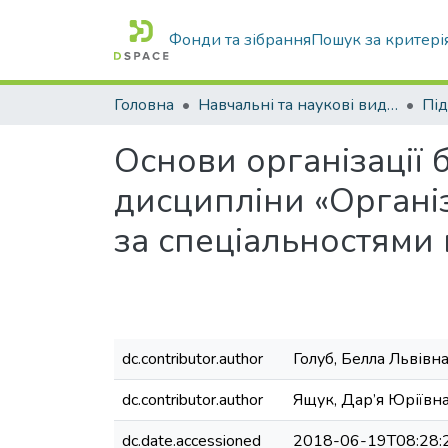
Фонди та зібрання
Пошук за критері
Головна
Навчальні та наукові видання
Основи організації 
дисципліни «Організ
за спеціальностями 
dc.contributor.author
Голуб, Белла Львівн
dc.contributor.author
Ящук, Дар’я Юріївн
dc.date.accessioned
2018-06-19T08:28: