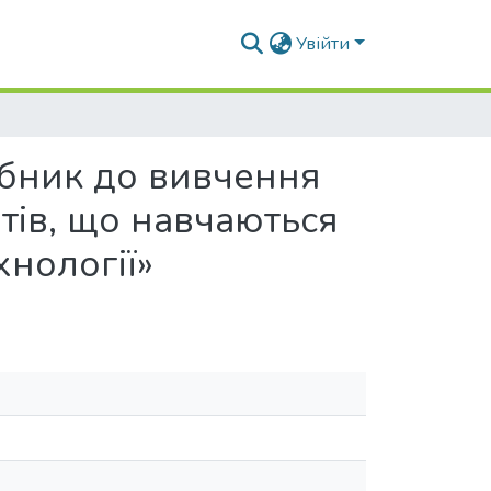
Увійти
ібник до вивчення
тів, що навчаються
хнології»