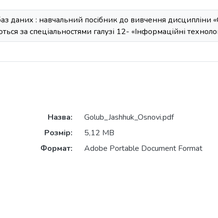
баз даних : навчальний посібник до вивчення дисципліни «
ються за спеціальностями галузі 12- «Інформаційні технолог
Назва:
Golub_Jashhuk_Osnovi.pdf
Розмір:
5,12 MB
Формат:
Adobe Portable Document Format