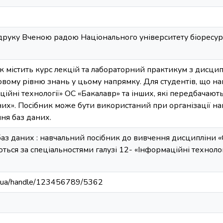
руку Вченою радою Національного університету біоресур
 містить курс лекцій та лабораторний практикум з дисципл
овому рівню знань у цьому напрямку. Для студентів, що на
аційні технології» ОС «Бакалавр» та інших, які передбачаю
них». Посібник може бути використаний при організації на
ня баз даних.
баз даних : навчальний посібник до вивчення дисципліни «
ться за спеціальностями галузі 12- «Інформаційні технології»
edu.ua/handle/123456789/5362