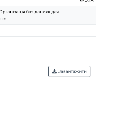
uk_UA
Організація баз даних» для
ії»
Завантажити