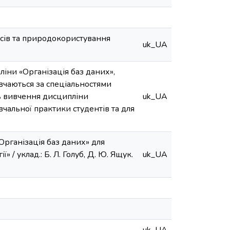
сів та природокористування
uk_UA
іни «Організація баз даних»,
вчаються за спеціальностями
ть вивчення дисципліни
uk_UA
вчальної практики студентів та для
Організація баз даних» для
 / уклад.: Б. Л. Голуб, Д. Ю. Ящук.
uk_UA