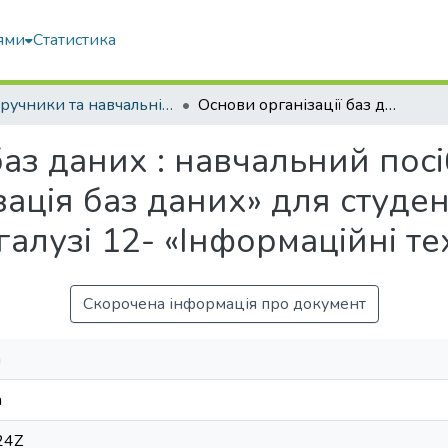
ями
Статистика
Підручники та навчальні посібники
Основи організації баз даних : навчальний посібник до вивчення дисципліни «Організація баз даних» для студентів, що навчаються за спеціальностями галузі 12- «Інформаційні технології»
баз даних : навчальний пос
ація баз даних» для студен
галузі 12- «Інформаційні те
Скорочена інформація про документ
а
а
24Z