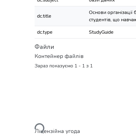
dc.subject
бази даних
Основи організації 
dc.title
студентів, що навча
dc.type
StudyGuide
Файли
Контейнер файлів
Зараз показуємо
1 - 1 з 1
Вантажиться...
Ліцензійна угода