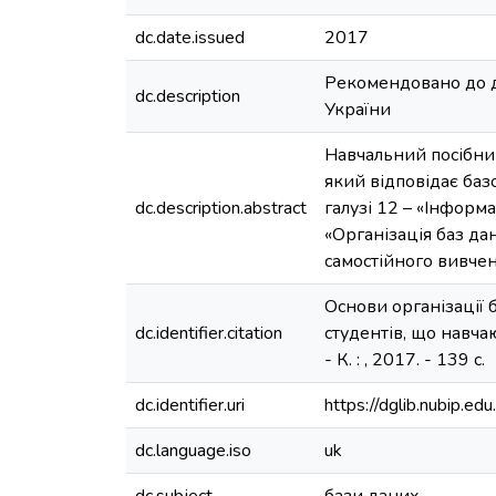
dc.date.issued
2017
Рекомендовано до д
dc.description
України
Навчальний посібник
який відповідає баз
dc.description.abstract
галузі 12 – «Інформ
«Організація баз да
самостійного вивчен
Основи організації 
dc.identifier.citation
студентів, що навчаю
- К. : , 2017. - 139 с.
dc.identifier.uri
https://dglib.nubip.
dc.language.iso
uk