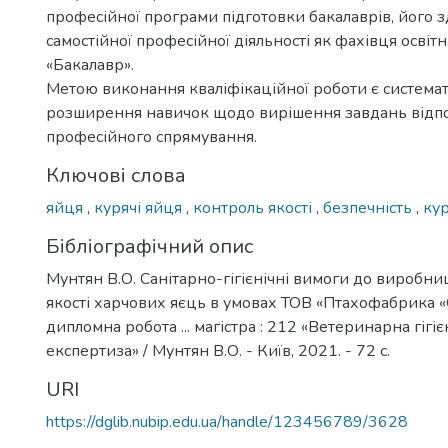
професійної програми підготовки бакалаврів, його з
самостійної професійної діяльності як фахівця освіт
«Бакалавр».
Метою виконання кваліфікаційної роботи є системат
розширення навичок щодо вирішення завдань відп
професійного спрямування.
Ключові слова
яйця
,
курячі яйця
,
контроль якості
,
безпечність
,
ку
Бібліографічний опис
Мунтян В.О. Санітарно-гігієнічні вимоги до виробни
якості харчових яєць в умовах ТОВ «Птахофабрика «
дипломна робота ... магістра : 212 «Ветеринарна гігієна
експертиза» / Мунтян В.О. - Київ, 2021. - 72 с.
URI
https://dglib.nubip.edu.ua/handle/123456789/3628