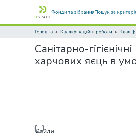
Фонди та зібрання
Пошук за критері
Головна
Кваліфікаційні роботи
Санітарно-гігієнічн
харчових яєць в ум
Вантажиться...
Файли