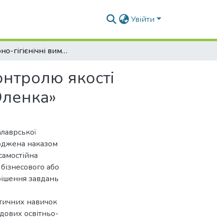
Увійти
Санітарно-гігієнічні вимоги до виробництва і контролю якості харчових яєць в умовах ТОВ «Птахофабрика «Оленка»
онтролю якості
Оленка»
алаврської
ерджена наказом
самостійна
 бізнесового або
рішення завдань
ктичних навичок
адових освітньо-