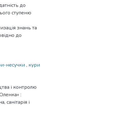
датність до
нього ступеню
изація знань та
овідно до
ри-несучки
,
кури
цтва і контролю
Оленка» :
, санітарія і