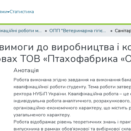
ями
Статистика
Кваліфікаційні роботи магістрів
ОПП "Ветеринарна гігієна, санітарія і експертиза"
і вимоги до виробництва і к
овах ТОВ «Птахофабрика «
Анотація
Робота виконана згідно завдання на виконання бак
кваліфікаційної роботи студенту. Тема роботи затв
ректора НУБіП України. Кваліфікаційна робота – це 
індивідуальна робота аналітичного, розрахункового,
організаційно-економічного характеру, що містить 
узагальненого характеру.
Робота відображає рівень теоретичних знань і пра
випускника в рамках обов’язкової та вибіркової скл