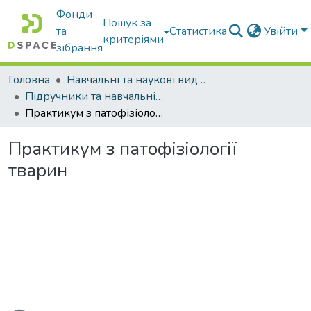
Фонди
Пошук за
та
Статистика
Увійти
критеріями
зібрання
Головна
Навчальні та наукові видання
Підручники та навчальні посібники
Практикум з патофізіології тварин
Практикум з патофізіології
тварин
иться...