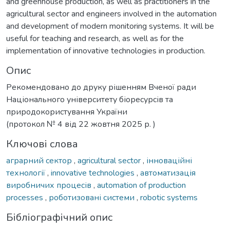
and greenhouse production, as well as practitioners in the
agricultural sector and engineers involved in the automation
and development of modern monitoring systems. It will be
useful for teaching and research, as well as for the
implementation of innovative technologies in production.
Опис
Рекомендовано до друку рішенням Вченої ради
Національного університету біоресурсів та
природокористування України
(протокол № 4 від 22 жовтня 2025 р. )
Ключові слова
аграрний сектор
,
agricultural sector
,
інноваційні
технології
,
innovative technologies
,
автоматизація
виробничих процесів
,
automation of production
processes
,
роботизовані системи
,
robotic systems
Бібліографічний опис