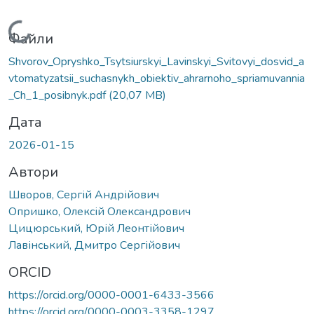
Вантажиться...
Файли
Shvorov_Opryshko_Tsytsiurskyi_Lavinskyi_Svitovyi_dosvid_a
vtomatyzatsii_suchasnykh_obiektiv_ahrarnoho_spriamuvannia
_Ch_1_posibnyk.pdf
(20,07 MB)
Дата
2026-01-15
Автори
Шворов, Сергій Андрійович
Опришко, Олексій Олександрович
Цицюрський, Юрій Леонтійович
Лавінський, Дмитро Сергійович
ORCID
https://orcid.org/0000-0001-6433-3566
https://orcid.org/0000-0003-3358-1297