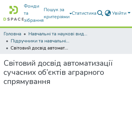
Фонди
Пошук за
та
Статистика
Увійти
критеріями
зібрання
Головна
Навчальні та наукові видання
Підручники та навчальні посібники
Світовий досвід автоматизації сучасних об’єктів аграрного спрямування
Світовий досвід автоматизації
сучасних об’єктів аграрного
спрямування