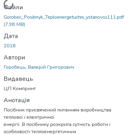
Вантажиться...
Файли
Gorobec_Posibnyk_Teploenergetuchni_ystanovcu111.pdf
(7,98 MB)
Дата
2018
Автори
Горобець, Валерій Григорович
Видавець
ЦП Компринт
Анотація
Посібник присвячений питанням виробництва
теплової і електричної
енергії. В посібнику розкрита сутність роботи і
особливості теплоенергетичних