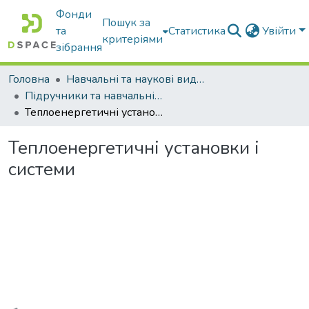
Фонди
Пошук за
та
Статистика
Увійти
критеріями
зібрання
Головна
Навчальні та наукові видання
Підручники та навчальні посібники
Теплоенергетичні установки і системи
Теплоенергетичні установки і
системи