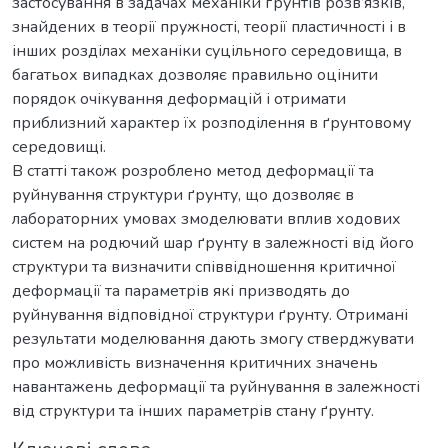
застосування в задачах механіки ґрунтів розв’язків,
знайдених в теорії пружності, теорії пластичності і в
інших розділах механіки суцільного середовища, в
багатьох випадках дозволяє правильно оцінити
порядок очікування деформацій і отримати
приблизний характер їх розподілення в ґрунтовому
середовищі.
В статті також розроблено метод деформації та
руйнування структури ґрунту, що дозволяє в
лабораторних умовах змоделювати вплив ходових
систем на родючий шар ґрунту в залежності від його
структури та визначити співвідношення критичної
деформації та параметрів які призводять до
руйнування відповідної структури ґрунту. Отримані
результати моделювання дають змогу стверджувати
про можливість визначення критичних значень
навантажень деформації та руйнування в залежності
від структури та інших параметрів стану ґрунту.