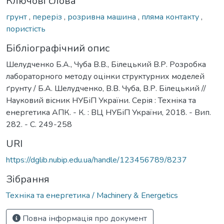
Ключові слова
грунт
,
переріз
,
розривна машина
,
пляма контакту
,
пористість
Бібліографічний опис
Шелудченко Б.А., Чуба В.В., Білецький В.Р. Розробка
лабораторного методу оцінки структурних моделей
ґрунту / Б.А. Шелудченко, В.В. Чуба, В.Р. Білецький //
Науковий вісник НУБіП України. Серія : Техніка та
енергетика АПК. - К. : ВЦ НУБіП України, 2018. - Вип.
282. - С. 249-258
URI
https://dglib.nubip.edu.ua/handle/123456789/8237
Зібрання
Техніка та енергетика / Machinery & Energetics
Повна інформація про документ