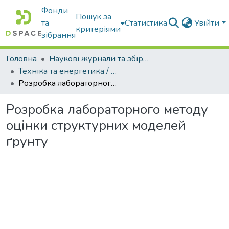
Фонди
Пошук за
та
Статистика
Увійти
критеріями
зібрання
Головна
Наукові журнали та збірники видань
Техніка та енергетика / Machinery & Energetics
Розробка лабораторного методу оцінки структурних моделей ґрунту
Розробка лабораторного методу
оцінки структурних моделей
ґрунту