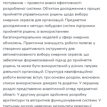
тестування; – провести аналіз ефективності
розробленої системи. Об’єктом дослідження є процес
прийняття управлінських рішень щодо вибору
хмарних сервісів для організацій. Предметом
дослідження є методи побудови систем підтримки
прийняття рішень із використанням
багатокритеріальних моделей у сфері хмарних
обчислень. Практична значущість роботи полягає у
створенні адаптивного інструменту для
автоматизованого вибору хмарних сервісів, що
забезпечує формалізований підхід до прийняття
рішень та може бути використаний у різних галузях
діяльності організацій. Структура кваліфікаційної
роботи включає вступ, три основні розділи, висновки,
список використаних джерел та додатки. У першому
розділі представлено аналітичний огляд предметної
області. У другому розділі здійснено розробку
архітектури та алгоритмів функціонування системи. У
третьому розділі наведено результати реалізації