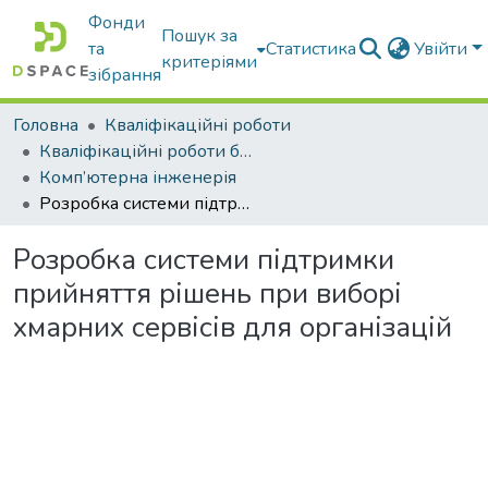
Фонди
Пошук за
та
Статистика
Увійти
критеріями
зібрання
Головна
Кваліфікаційні роботи
Кваліфікаційні роботи бакалаврів
Комп’ютерна інженерія
Розробка системи підтримки прийняття рішень при виборі хмарних сервісів для організацій
Розробка системи підтримки
прийняття рішень при виборі
хмарних сервісів для організацій