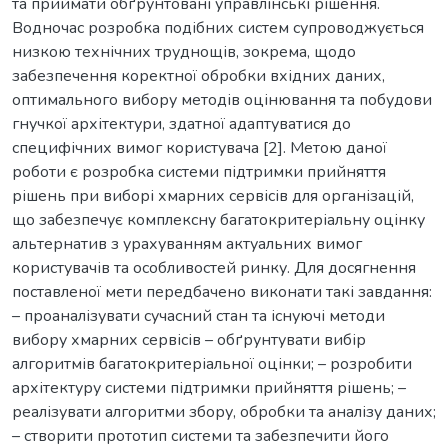
та приймати обґрунтовані управлінські рішення.
Водночас розробка подібних систем супроводжується
низкою технічних труднощів, зокрема, щодо
забезпечення коректної обробки вхідних даних,
оптимального вибору методів оцінювання та побудови
гнучкої архітектури, здатної адаптуватися до
специфічних вимог користувача [2]. Метою даної
роботи є розробка системи підтримки прийняття
рішень при виборі хмарних сервісів для організацій,
що забезпечує комплексну багатокритеріальну оцінку
альтернатив з урахуванням актуальних вимог
користувачів та особливостей ринку. Для досягнення
поставленої мети передбачено виконати такі завдання:
– проаналізувати сучасний стан та існуючі методи
вибору хмарних сервісів – обґрунтувати вибір
алгоритмів багатокритеріальної оцінки; – розробити
архітектуру системи підтримки прийняття рішень; –
реалізувати алгоритми збору, обробки та аналізу даних;
– створити прототип системи та забезпечити його