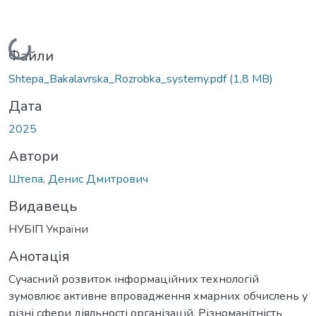
Вантажиться...
Файли
Shtepa_Bakalavrska_Rozrobka_systemy.pdf
(1,8 MB)
Дата
2025
Автори
Штепа, Денис Дмитрович
Видавець
НУБІП України
Анотація
Сучасний розвиток інформаційних технологій
зумовлює активне впровадження хмарних обчислень у
різні сфери діяльності організацій. Різноманітність